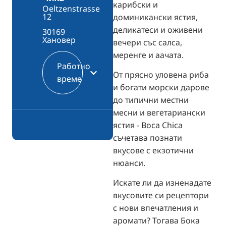
карибски и
Oeltzenstrasse
12
доминикански ястия,
деликатеси и оживени
30169
Хановер
вечери със салса,
меренге и аачата.
Работно
От прясно уловена риба
време
и богати морски дарове
до типични местни
месни и вегетариански
ястия - Boca Chica
съчетава познати
вкусове с екзотични
нюанси.
Искате ли да изненадате
вкусовите си рецептори
с нови впечатления и
аромати? Тогава Бока