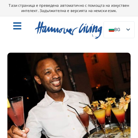
Тази страница е преведена автоматично с помощта на изкуствен
интелект. Задължителна е версията на немски език.
BG
DE
EN
NL
PL
ES
IT
DA
SV
FR
PT