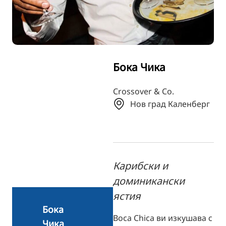
TR
RU
FI
ZH
Бока Чика
KO
JA
Crossover & Co.
Нов град Каленберг
UK
Карибски и
доминикански
ястия
Бока
Boca Chica ви изкушава с
Чика