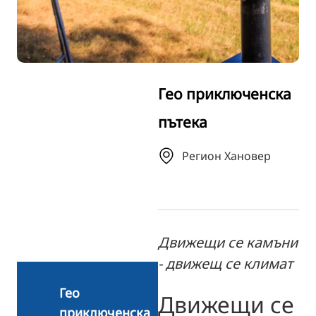
TR
RU
FI
ZH
Гео приключенска
KO
пътека
JA
UK
Регион Хановер
Движещи се камъни
- движещ се климат
Гео
Движещи се
приключенска