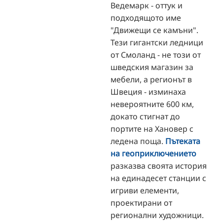
Ведемарк - оттук и
подходящото име
"Движещи се камъни".
Тези гигантски ледници
от Смоланд - не този от
шведския магазин за
мебели, а регионът в
Швеция - изминаха
невероятните 600 км,
докато стигнат до
портите на Хановер с
ледена поща.
Пътеката
на геоприключението
разказва своята история
на единадесет станции с
игриви елементи,
проектирани от
регионални художници.