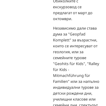
Обиколките с
екскурзовод се
предлагат от март до
октомври.
Независимо дали става
дума за "Geopfad
Komplett" за възрастни,
които се интересуват от
геология, или за
семейните турове
"Geohits für Kids", "Ralley
für Kids -
Mitmachführung für
Familien" или за напълно
индивидуални турове за
детски рождени дни,
училищни класове или
семейни дни, спектърът