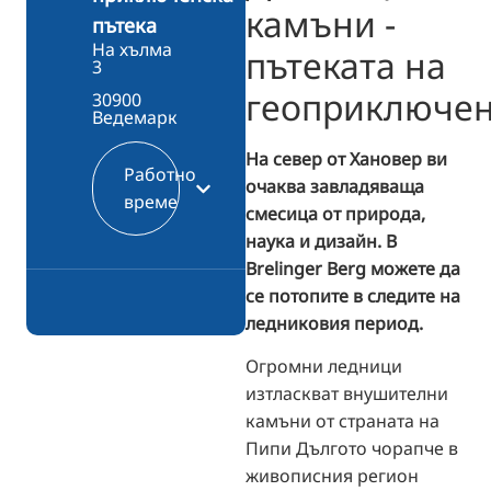
камъни -
пътека
На хълма
пътеката на
3
геоприключе
30900
Ведемарк
На север от Хановер ви
Работно
очаква завладяваща
време
смесица от природа,
наука и дизайн. В
Brelinger Berg можете да
се потопите в следите на
ледниковия период.
Огромни ледници
изтласкват внушителни
камъни от страната на
Пипи Дългото чорапче в
живописния регион