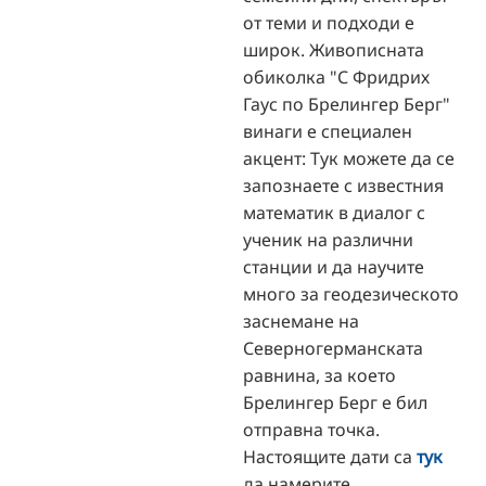
от теми и подходи е
широк. Живописната
обиколка "С Фридрих
Гаус по Брелингер Берг"
винаги е специален
акцент: Тук можете да се
запознаете с известния
математик в диалог с
ученик на различни
станции и да научите
много за геодезическото
заснемане на
Северногерманската
равнина, за което
Брелингер Берг е бил
отправна точка.
Настоящите дати са
тук
да намерите.