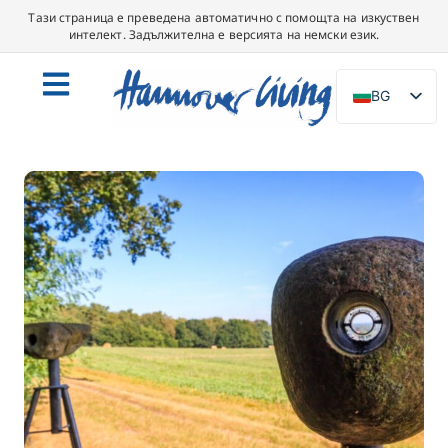
Тази страница е преведена автоматично с помощта на изкуствен
интелект. Задължителна е версията на немски език.
BG
DE
EN
NL
PL
ES
IT
DA
SV
FR
PT