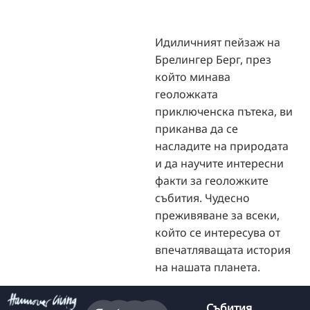
Идиличният пейзаж на
Брелингер Берг, през
който минава
геоложката
приключенска пътека, ви
приканва да се
насладите на природата
и да научите интересни
факти за геоложките
събития. Чудесно
преживяване за всеки,
който се интересува от
впечатляващата история
на нашата планета.
Събития