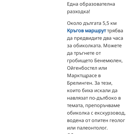
Една образователна
разходка!
Около дългата 5,5 км
Кръгов маршрут
трябва
да предвидите два часа
за обиколката. Можете
да тръгнете от
гробището Бенемюлен,
Ойгенбостел или
Марктщрасе в
Брелинген. За тези,
които биха искали да
навлязат по-дълбоко в
темата, препоръчваме
обиколка с екскурзовод,
водена от опитен геолог
или палеонтолог.