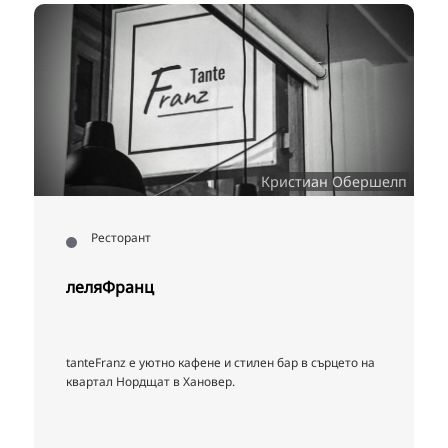
Кристиан Обершелп
Ресторант
леляФранц
tanteFranz е уютно кафене и стилен бар в сърцето на
квартал Нордщат в Хановер.