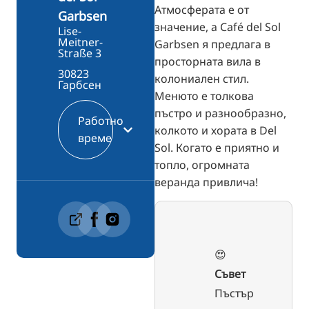
Атмосферата е от
Garbsen
значение, а Café del Sol
Lise-
Meitner-
Garbsen я предлага в
Straße 3
просторната вила в
30823
колониален стил.
Гарбсен
Менюто е толкова
пъстро и разнообразно,
Работно
колкото и хората в Del
време
Sol. Когато е приятно и
топло, огромната
веранда привлича!
😍
Съвет
Пъстър