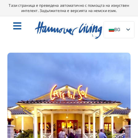
Тази страница е преведена автоматично с помощта на изкуствен
интелект. Задължителна е версията на немски език.
BG
DE
EN
NL
PL
ES
IT
DA
SV
FR
PT