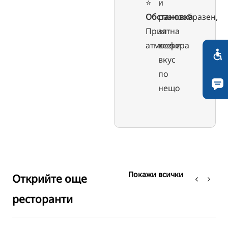
⭐️
и
Обстановка
разнообразен,
Приятна
за
атмосфера
всеки
вкус
по
нещо
Покажи всички
Открийте още
ресторанти