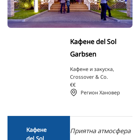
TR
RU
FI
ZH
Кафене del Sol
KO
Garbsen
JA
UK
Кафене и закуска,
Crossover & Co.
€€
Регион Хановер
Кафене
Приятна атмосфера
del Sol