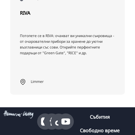
RIVA
Потопете се в RIVA: очакват ви уникални съкровища -
от очарователни прибори за хранене до уютни
възглавници със сови. Открийте перфектните
подаръци от "Green Gate", "RICE" и др.
Limmer
Събития
Свободно време