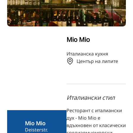
TR
RU
FI
ZH
Mio Mio
KO
JA
Италианска кухня
Център на липите
UK
Италиански стил
Ресторант с италиански
дух - Mio Mio е
Mio Mio
вдъхновен от класически
Deisterstr.
средиземноморски