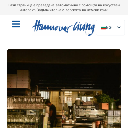
Тази страница е преведена автоматично с помощта на изкуствен
интелект. Задължителна е версията на немски език.
BG
DE
EN
NL
PL
ES
IT
DA
SV
FR
PT