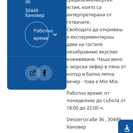
36
ястия, които са
30449
интерпретирани от
Хановер
готвачите.
Свободата да откриваш
Работно
и експериментираш
време
дава на гостите
незабравимо вкусово
изживяване. Чаша вино
с морски лефер в пяна от
копър в бална лятна
вечер - това е Mio Mio.
Работно време: от
понеделник до събота от
18:00 до 22:00 ч.
Deisterstraße 36 , 30449
Хановер