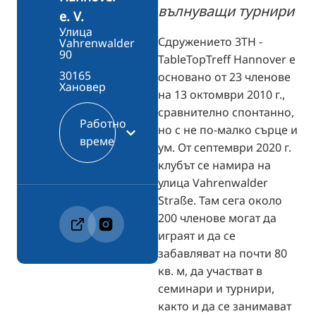
вълнуващи турнири
e. V.
Улица
Сдружението 3TH -
Vahrenwalder
90
TableTopTreff Hannover е
30165
основано от 23 членове
Хановер
на 13 октомври 2010 г.,
сравнително спонтанно,
Работно
но с не по-малко сърце и
време
ум. От септември 2020 г.
клубът се намира на
улица Vahrenwalder
Straße. Там сега около
200 членове могат да
играят и да се
забавляват на почти 80
кв. м, да участват в
семинари и турнири,
както и да се занимават