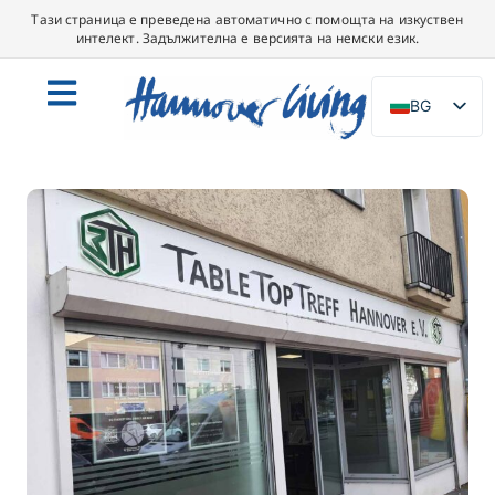
Тази страница е преведена автоматично с помощта на изкуствен
интелект. Задължителна е версията на немски език.
BG
DE
EN
NL
PL
ES
IT
DA
SV
FR
PT