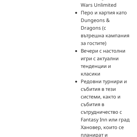
Wars Unlimited
Перо и хартия като
Dungeons &
Dragons (с
вътрешна кампания
за гостите)
Вечери с настолни
игри с актуални
тенденции и
класики
Редовни турнири и
събития в тези
системи, както и
събития в
сътрудничество с
Fantasy Inn или град
Хановер, които се
планират и