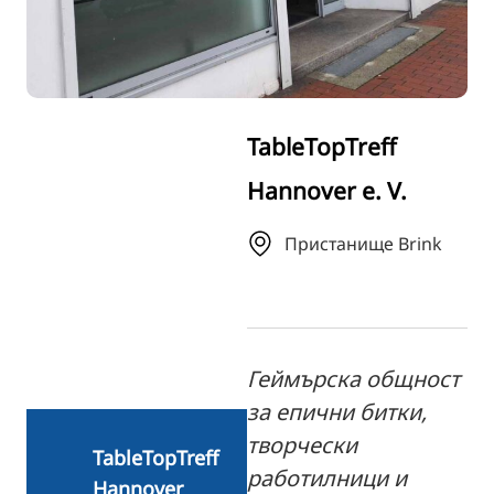
TR
RU
FI
ZH
TableTopTreff
KO
Hannover e. V.
JA
UK
Пристанище Brink
Геймърска общност
за епични битки,
творчески
TableTopTreff
работилници и
Hannover