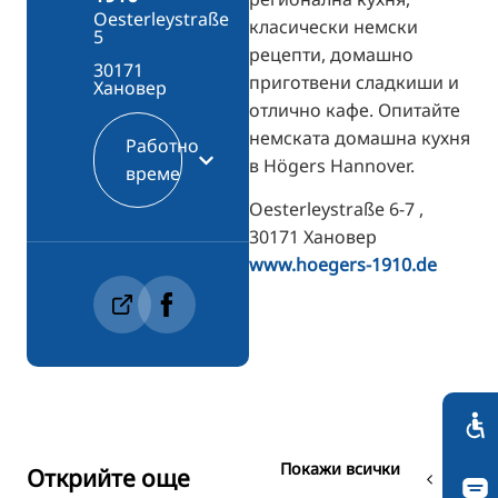
Oesterleystraße
класически немски
5
рецепти, домашно
30171
приготвени сладкиши и
Хановер
отлично кафе. Опитайте
немската домашна кухня
Работно
в Högers Hannover.
време
Oesterleystraße 6-7 ,
30171 Хановер
www.hoegers-1910.de
Покажи всички
Открийте още