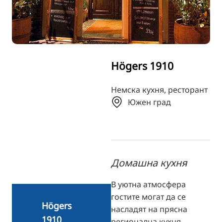
TR
RU
FI
ZH
Högers 1910
KO
JA
Немска кухня, ресторант
Южен град
UK
Домашна кухня
В уютна атмосфера
гостите могат да се
Högers
насладят на прясна
1910
регионална кухня,