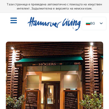
Тази страница е преведена автоматично с помощта на изкуствен
интелект. Задължителна е версията на немски език.
BG
DE
EN
NL
PL
ES
IT
DA
SV
FR
PT