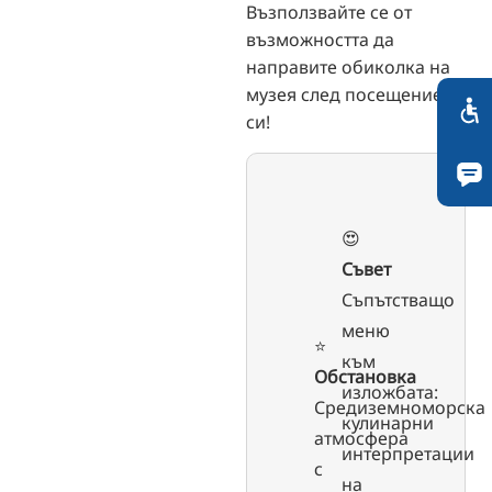
Възползвайте се от
възможността да
направите обиколка на
музея след посещението
си!
😍
Съвет
Съпътстващо
меню
⭐️
към
Обстановка
изложбата:
Средиземноморска
кулинарни
атмосфера
интерпретации
с
на