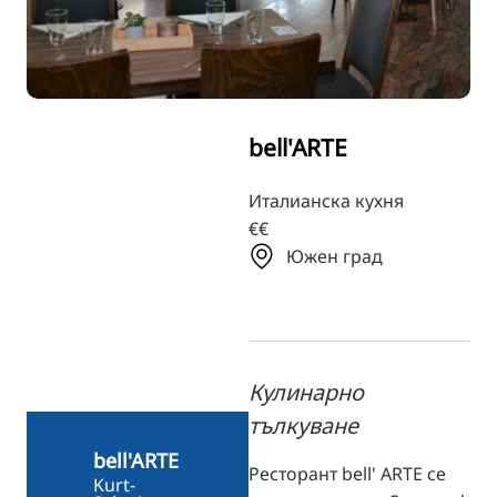
TR
RU
FI
ZH
bell'ARTE
KO
JA
Италианска кухня
€€
UK
Южен град
Кулинарно
тълкуване
bell'ARTE
Ресторант bell' ARTE се
Kurt-