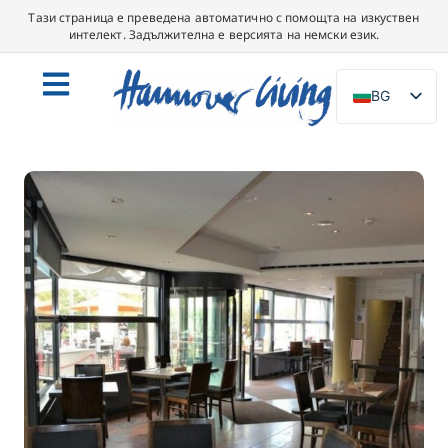
Тази страница е преведена автоматично с помощта на изкуствен
интелект. Задължителна е версията на немски език.
BG
DE
EN
NL
PL
ES
IT
DA
SV
FR
PT