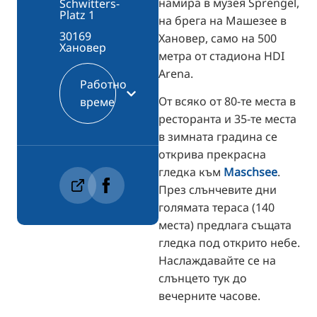
намира в музея Sprengel,
Schwitters-
Platz 1
на брега на Машезее в
30169
Хановер, само на 500
Хановер
метра от стадиона HDI
Arena.
Работно
От всяко от 80-те места в
време
ресторанта и 35-те места
в зимната градина се
открива прекрасна
гледка към
Maschsee
.
През слънчевите дни
голямата тераса (140
места) предлага същата
гледка под открито небе.
Наслаждавайте се на
слънцето тук до
вечерните часове.