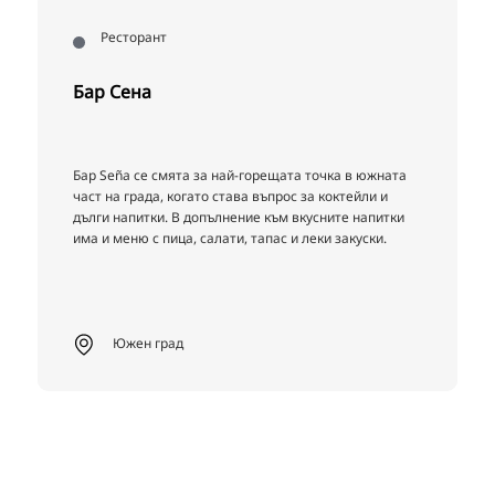
Ресторант
Бар Сена
Бар Seña се смята за най-горещата точка в южната
es
част на града, когато става въпрос за коктейли и
дълги напитки. В допълнение към вкусните напитки
има и меню с пица, салати, тапас и леки закуски.
Южен град