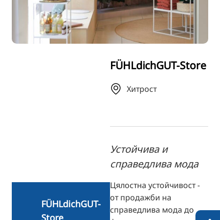
TR
RU
FI
ZH
FÜHLdichGUT-Store
KO
JA
Хитрост
UK
Устойчива и
справедлива мода
Цялостна устойчивост -
от продажби на
FÜHLdichGUT-
справедлива мода до
Store