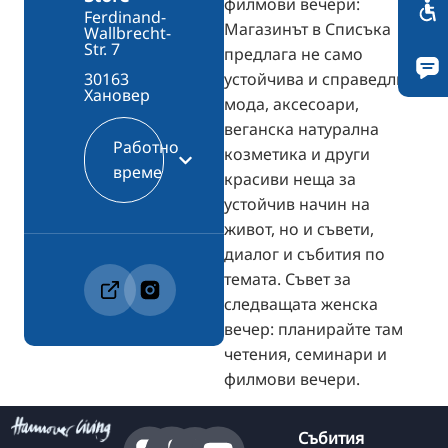
филмови вечери:
Ferdinand-
Магазинът в Списъка
Wallbrecht-
Str. 7
предлага не само
устойчива и справедлива
30163
Хановер
мода, аксесоари,
веганска натурална
Работно
козметика и други
време
красиви неща за
устойчив начин на
живот, но и съвети,
диалог и събития по
темата. Съвет за
следващата женска
вечер: планирайте там
четения, семинари и
филмови вечери.
Събития