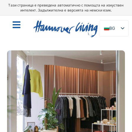
Тази страница е преведена автоматично с помощта на изкуствен
интелект. Задължителна е версията на немски език.
BG
DE
EN
NL
PL
ES
IT
DA
SV
FR
PT