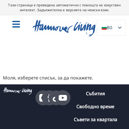
Тази страница е преведена автоматично с помощта на изкуствен
интелект. Задължителна е версията на немски език.
BG
DE
EN
NL
PL
ES
Моля, изберете списък, за да покажете.
IT
Събития
DA
SV
Свободно време
FR
Съвети за квартала
PT