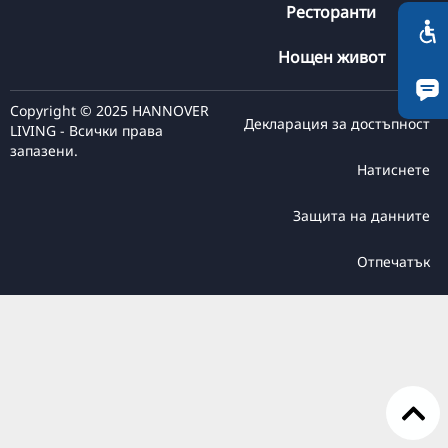
Ресторанти
TR
RU
Нощен живот
FI
Copyright © 2025 HANNOVER
ZH
Декларация за достъпност
LIVING - Всички права
KO
запазени.
Натиснете
JA
UK
Защита на данните
Отпечатък