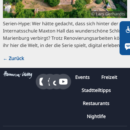
FI
ZH
© Lars Gerhardts
KO
Serien-Hype: Wer hätte gedacht, dass sich hinter der
JA
Internatsschule Maxton Hall das wunderschöne Schloss
Marienburg verbirgt? Trotz Renovierungsarbeiten könnt
UK
ihr hier die Welt, in der die Serie spielt, digital erleben.
BG
←
Zurück
Events
Freizeit
Stadtteiltipps
Restaurants
Nightlife