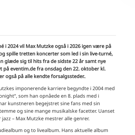
é i 2024 vil Max Mutzke også i 2026 igen være på
g spille tretten koncerter som led i sin live-turné,
n glæde sig til hits fra de sidste 22 år samt nye
vt på eventim.de fra onsdag den 22. oktober kl.
r også på alle kendte forsalgssteder.
.
tzkes imponerende karriere begyndte i 2004 med
Tonight“, som han opnåede en 8. plads med i
har kunstneren begejstret sine fans med sin
stemme og sine mange musikalske facetter. Uanset
er jazz – Max Mutzke mestrer alle genrer.
udiealbum og to livealbum. Hans aktuelle album