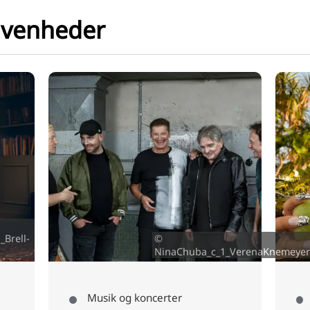
ivenheder
Brell-
©
NinaChuba_c_1_VerenaKnemeyer
Musik og koncerter