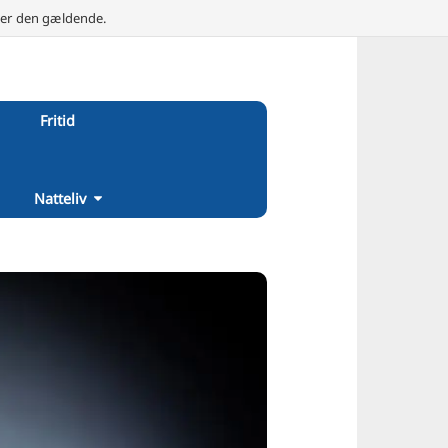
e er den gældende.
Fritid
Natteliv