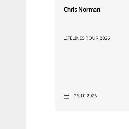
al i Sehnde
Chris Norman
er sted på den
LIFELINES TOUR 2026
lde i Sehnde. Glæd
rudlende stemning
emmelig
26.10.2026