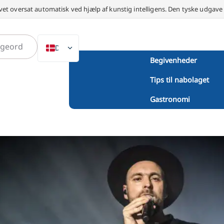
vet oversat automatisk ved hjælp af kunstig intelligens. Den tyske udgav
DA
Begivenheder
DE
Tips til nabolaget
EN
NL
Gastronomi
PL
ES
IT
SV
FR
PT
TR