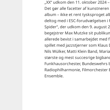
„XX“ udkom den 11. oktober 2024 – 
Det gør alle facetter af kunstneren
album – ikke et rent tysksproget a
deltog med i ESC-forudvælgelsen i 
Spider“, der udkom den 9. august
begejstrer Max Mutzke sit publiku
allerede bevist i samarbejdet med 
spillet med jazzstjerner som Klaus D
Nils Wülker, Matti Klein Band, Mar
største og mest succesrige bigban
Funkhausorchester, Bundeswehrs b
Radiophilharmonie, Filmorchester B
Ensemble.