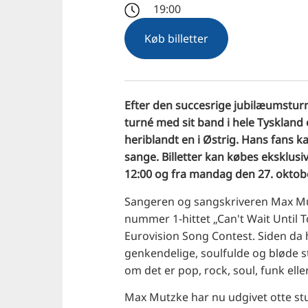
19:00
Køb billetter
Efter den succesrige jubilæumsturn
turné med sit band i hele Tyskland o
heriblandt en i Østrig. Hans fans ka
sange. Billetter kan købes eksklusi
12:00 og fra mandag den 27. oktobe
Sangeren og sangskriveren Max Mu
nummer 1-hittet „Can't Wait Until 
Eurovision Song Contest. Siden da 
genkendelige, soulfulde og bløde 
om det er pop, rock, soul, funk ell
Max Mutzke har nu udgivet otte st