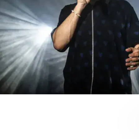
RU
FI
ZH
KO
JA
UK
BG