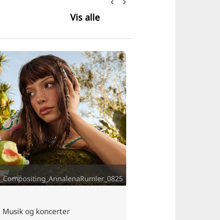
Vis alle
_Compositing_AnnalenaRumler_0825
Musik og koncerter
Fejringer og fes