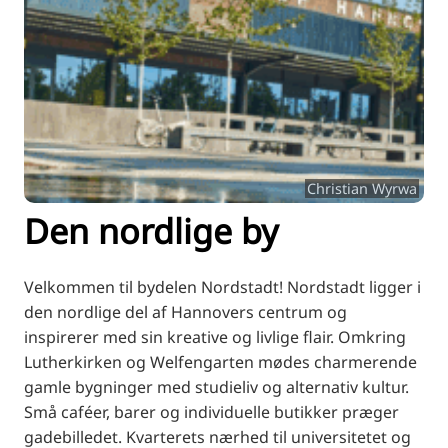
RU
FI
ZH
KO
JA
UK
Christian Wyrwa
BG
Den nordlige by
Velkommen til bydelen Nordstadt! Nordstadt ligger i
den nordlige del af Hannovers centrum og
inspirerer med sin kreative og livlige flair. Omkring
Lutherkirken og Welfengarten mødes charmerende
gamle bygninger med studieliv og alternativ kultur.
Små caféer, barer og individuelle butikker præger
gadebilledet. Kvarterets nærhed til universitetet og