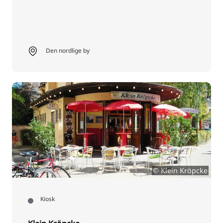
Den nordlige by
© Klein Kröpcke
Kiosk