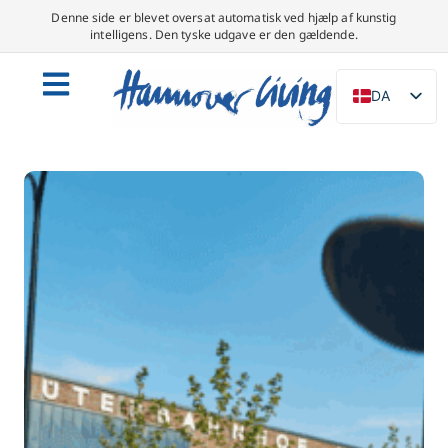
Denne side er blevet oversat automatisk ved hjælp af kunstig
intelligens. Den tyske udgave er den gældende.
DA
DE
EN
NL
PL
ES
IT
SV
FR
PT
TR