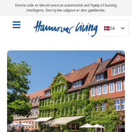
Denne side er blevet oversat automatisk ved hjælp af kunstig
intelligens. Den tyske udgave er den gældende.
DA
DE
EN
NL
PL
ES
IT
SV
FR
PT
TR