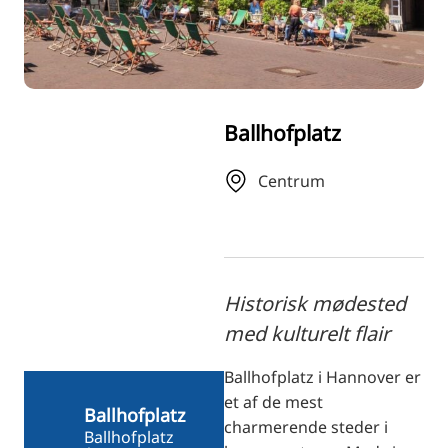
RU
FI
ZH
KO
Ballhofplatz
JA
UK
Centrum
BG
Historisk mødested
med kulturelt flair
Ballhofplatz i Hannover er
et af de mest
Ballhofplatz
charmerende steder i
Ballhofplatz