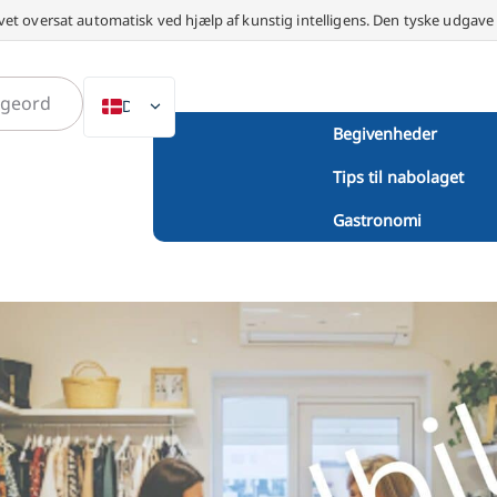
vet oversat automatisk ved hjælp af kunstig intelligens. Den tyske udgav
DA
Begivenheder
DE
Tips til nabolaget
EN
NL
Gastronomi
PL
ES
IT
SV
FR
PT
TR