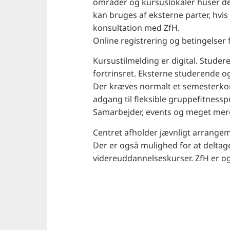
områder og kursuslokaler huser det d
kan bruges af eksterne parter, hvi
konsultation med ZfH.
Online registrering og betingelser 
Kursustilmelding er digital. Stude
fortrinsret. Eksterne studerende og
Der kræves normalt et semesterkort 
adgang til fleksible gruppefitnes
Samarbejder, events og meget mer
Centret afholder jævnligt arrangem
Der er også mulighed for at deltage 
videreuddannelseskurser. ZfH er o