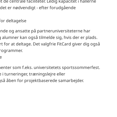
e centrale faciliteter. Ledig kapacitet i hallerne
s det er nødvendigt - efter forudgående
for deltagelse
rende og ansatte på partneruniversiteterne har
 alumner kan også tilmelde sig, hvis der er plads.
for at deltage. Det valgfrie FitCard giver dig også
sprogrammer.
e
enter som f.eks. universitetets sportssommerfest.
i turneringer, træningslejre eller
gså åben for projektbaserede samarbejder.