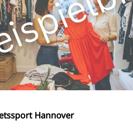
RU
FI
ZH
KO
JA
UK
BG
tetssport Hannover