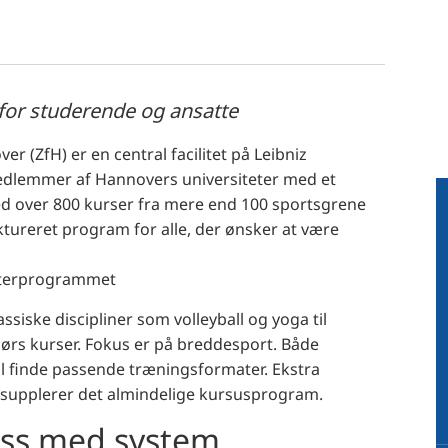
or studerende og ansatte
r (ZfH) er en central facilitet på Leibniz
edlemmer af Hannovers universiteter med et
d over 800 kurser fra mere end 100 sportsgrene
ktureret program for alle, der ønsker at være
sterprogrammet
iske discipliner som volleyball og yoga til
s kurser. Fokus er på breddesport. Både
l finde passende træningsformater. Ekstra
supplerer det almindelige kursusprogram.
ess med system