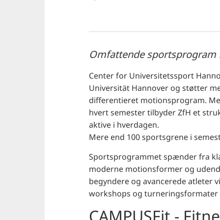
Omfattende sportsprogram f
Center for Universitetssport Hannove
Universität Hannover og støtter m
differentieret motionsprogram. Me
hvert semester tilbyder ZfH et stru
aktive i hverdagen.
Mere end 100 sportsgrene i seme
Sportsprogrammet spænder fra klass
moderne motionsformer og udendør
begyndere og avancerede atleter vi
workshops og turneringsformater 
CAMPUSFit - Fitn