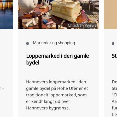
Christian Wyrwa
Markeder og shopping
Loppemarked i den gamle
S
bydel
Hannovers loppemarked i den
De
 -
gamle bydel på Hohe Ufer er et
St
traditionelt loppemarked, som
"C
er kendt langt ud over
Ae
Hannovers bygrænse.
fu
he