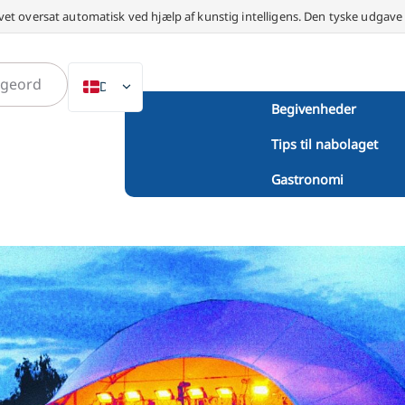
vet oversat automatisk ved hjælp af kunstig intelligens. Den tyske udgav
DA
Begivenheder
DE
Tips til nabolaget
EN
NL
Gastronomi
PL
ES
IT
SV
FR
PT
TR