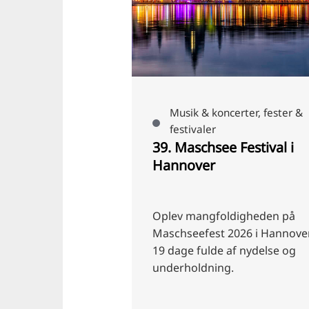
Sarah Flohr
oncerter
Musik & koncerter, fester &
festivaler
undo
39. Maschsee Festival i
Hannover
 World Tour 2026 -
Oplev mangfoldigheden på
rvirtuoser Café del
Maschseefest 2026 i Hannover
er verdens scener
19 dage fulde af nydelse og
underholdning.