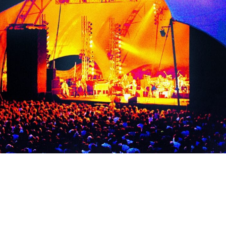
RU
FI
ZH
KO
JA
UK
BG