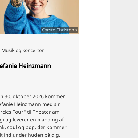
Carste Christoph
Musik og koncerter
Musik og koncer
tefanie Heinzmann
Herbert Gröne
n 30. oktober 2026 kommer
Arena Tour 2027 gå
efanie Heinzmann med sin
forlængelse.
ircles Tour" til Theater am
gi og leverer en blanding af
nk, soul og pop, der kommer
lt ind under huden på dig.