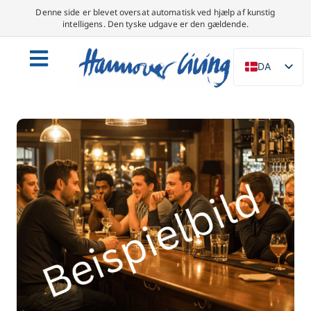
Denne side er blevet oversat automatisk ved hjælp af kunstig
intelligens. Den tyske udgave er den gældende.
DA
DE
EN
NL
PL
ES
IT
SV
FR
PT
TR