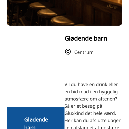
RU
FI
ZH
KO
Glødende barn
JA
UK
Centrum
BG
Vil du have en drink eller
en bid mad i en hyggelig
atmosfære om aftenen?
Så er et besøg på
Glüxkind det hele værd.
Glødende
Her kan du afslutte dagen
barn
i en afslappet atmosfære