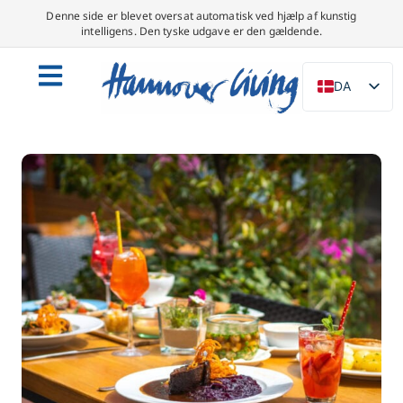
Denne side er blevet oversat automatisk ved hjælp af kunstig
intelligens. Den tyske udgave er den gældende.
DA
DE
EN
NL
PL
ES
IT
SV
FR
PT
TR