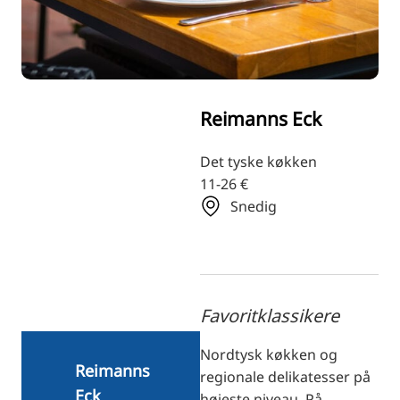
RU
FI
ZH
KO
Reimanns Eck
JA
UK
Det tyske køkken
11-26 €
BG
Snedig
Favoritklassikere
Nordtysk køkken og
Reimanns
regionale delikatesser på
Eck
højeste niveau. På