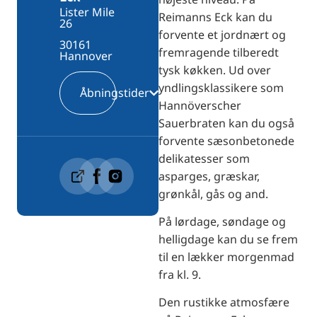
Lister Mile
Reimanns Eck kan du
26
forvente et jordnært og
30161
fremragende tilberedt
Hannover
tysk køkken. Ud over
yndlingsklassikere som
Åbningstider
Hannöverscher
Sauerbraten kan du også
forvente sæsonbetonede
delikatesser som
asparges, græskar,
grønkål, gås og and.
På lørdage, søndage og
helligdage kan du se frem
til en lækker morgenmad
fra kl. 9.
Den rustikke atmosfære