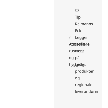
😍
Tip
Reimanns
Eck
⭐️
lægger
Atmosfære
stor
rustikt
vægt
og
på
hyggeligt
friske
produkter
og
regionale
leverandører