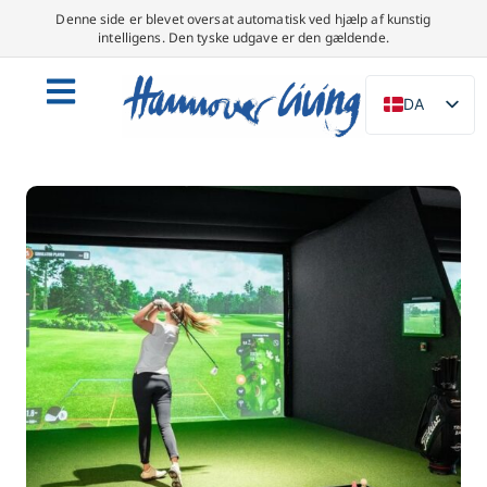
Denne side er blevet oversat automatisk ved hjælp af kunstig
intelligens. Den tyske udgave er den gældende.
DA
DE
EN
NL
PL
ES
IT
SV
FR
PT
TR