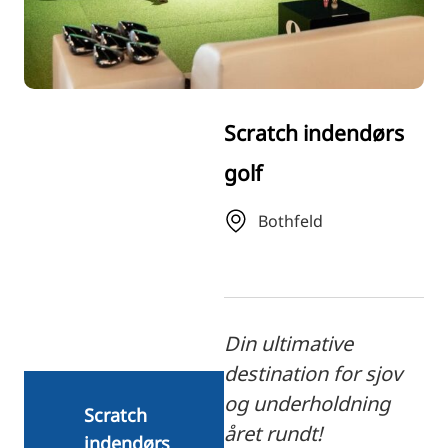
RU
FI
ZH
KO
Scratch indendørs
JA
golf
UK
BG
Bothfeld
Din ultimative
destination for sjov
og underholdning
Scratch
året rundt!
indendørs