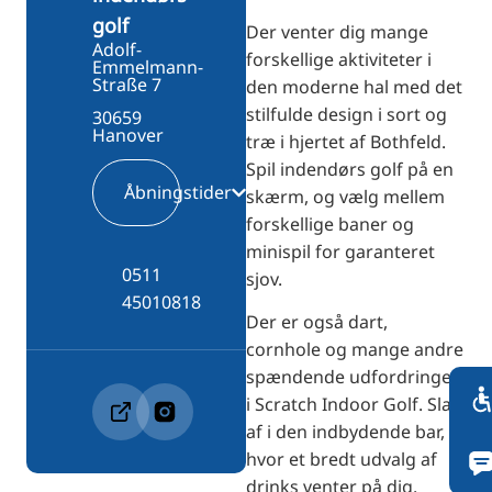
golf
Der venter dig mange
Adolf-
forskellige aktiviteter i
Emmelmann-
Straße 7
den moderne hal med det
stilfulde design i sort og
30659
Hanover
træ i hjertet af Bothfeld.
Spil indendørs golf på en
Åbningstider
skærm, og vælg mellem
forskellige baner og
minispil for garanteret
0511
sjov.
45010818
Der er også dart,
cornhole og mange andre
spændende udfordringer
i Scratch Indoor Golf. Slap
af i den indbydende bar,
hvor et bredt udvalg af
drinks venter på dig.