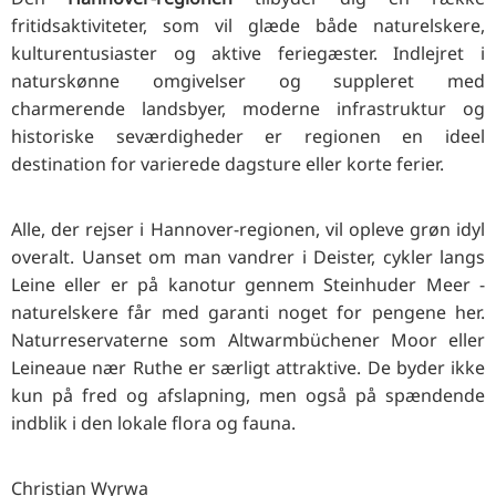
RU
fritidsaktiviteter, som vil glæde både naturelskere,
FI
kulturentusiaster og aktive feriegæster. Indlejret i
naturskønne omgivelser og suppleret med
ZH
charmerende landsbyer, moderne infrastruktur og
KO
historiske seværdigheder er regionen en ideel
JA
destination for varierede dagsture eller korte ferier.
UK
Alle, der rejser i Hannover-regionen, vil opleve grøn idyl
BG
overalt. Uanset om man vandrer i Deister, cykler langs
Leine eller er på kanotur gennem Steinhuder Meer -
naturelskere får med garanti noget for pengene her.
Naturreservaterne som Altwarmbüchener Moor eller
Leineaue nær Ruthe er særligt attraktive. De byder ikke
kun på fred og afslapning, men også på spændende
indblik i den lokale flora og fauna.
Christian Wyrwa