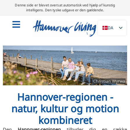
Denne side er blevet oversat automatisk ved hjælp af kunstig
intelligens. Den tyske udgave er den gældende.
DA
DE
EN
NL
PL
ES
Christian Wyrwa
IT
Hannover-regionen -
SV
natur, kultur og motion
FR
PT
kombineret
TR
Den
Hannover-regionen
tilbyder dig en række