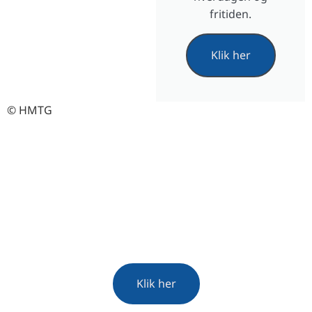
fritiden.
Klik her
© HMTG
360° rundvisning
Med 360°-turen gennem ferieregionen
Hannover kan du opdage seværdigheder,
natur og højdepunkter digitalt, uanset hvor du
befinder dig.
Klik her