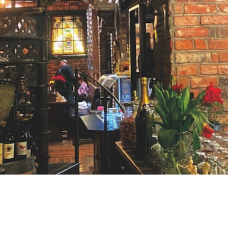
RU
FI
ZH
KO
JA
UK
BG