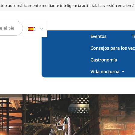
ido automáticamente mediante inteligencia artificial. La versión en alemán
ES
Eventos
T
DE
Consejos para los vec
EN
NL
Gastronomía
PL
Vida nocturna
IT
DA
SV
FR
PT
TR