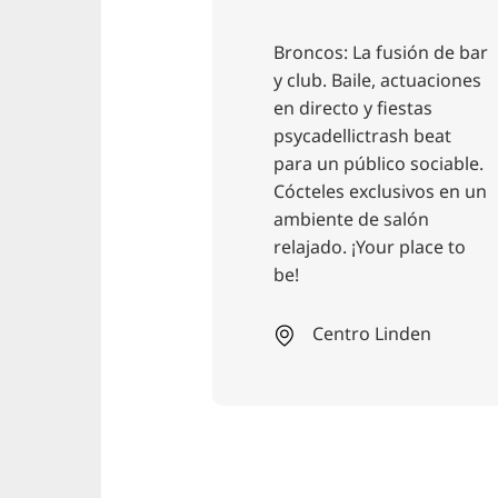
cos: La fusión de bar
"Leales a la calidad. F
b. Baile, actuaciones
ti". El nuevo local de
recto y fiestas
CODOS COFFEE com
adellictrash beat
especialidades de ca
 un público sociable.
deliciosa bollería y
eles exclusivos en un
repostería de la
ente de salón
panadería ecológica
ado. ¡Your place to
BLACK APRON con u
ambiente luminoso 
acogedor.
Centro Linden
Centro