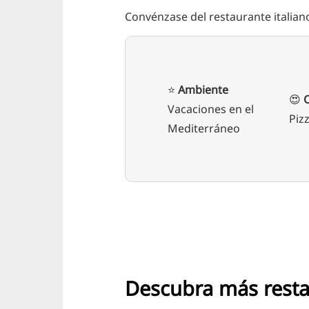
Convénzase del restaurante italia
⭐️
Ambiente
😍
Vacaciones en el
Piz
Mediterráneo
Descubra más rest