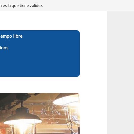
 es la que tiene validez.
iempo libre
inos