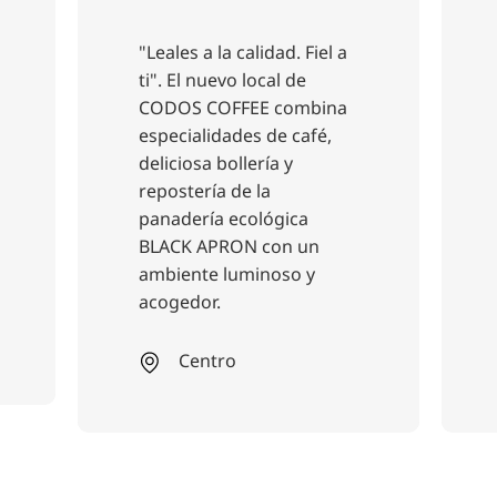
iel a
Descubra el nuevo bistró
Stromboli en el
bina
Zooviertel: le esperan
fé,
auténtica cocina italiana,
exquisitos vinos y una
exquisita selección de
ginebra. Una visita
n
obligada para gourmets
y
en un ambiente relajado.
En
Zoo