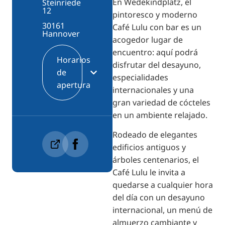
En Wedekindplatz, el
Steinriede
12
pintoresco y moderno
30161
Café Lulu con bar es un
Hannover
acogedor lugar de
encuentro: aquí podrá
Horarios
disfrutar del desayuno,
de
especialidades
apertura
internacionales y una
gran variedad de cócteles
en un ambiente relajado.
Rodeado de elegantes
edificios antiguos y
árboles centenarios, el
Café Lulu le invita a
quedarse a cualquier hora
del día con un desayuno
internacional, un menú de
almuerzo cambiante y