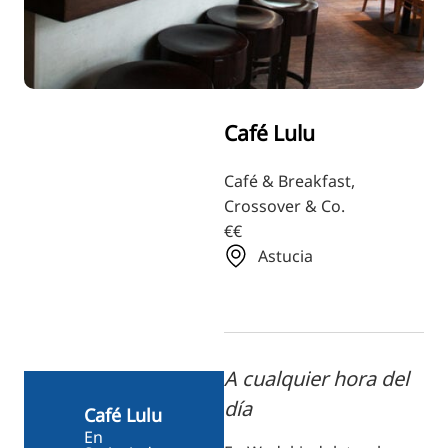
RU
FI
ZH
KO
Café Lulu
JA
UK
Café & Breakfast,
Crossover & Co.
BG
€€
Astucia
A cualquier hora del
día
Café Lulu
En