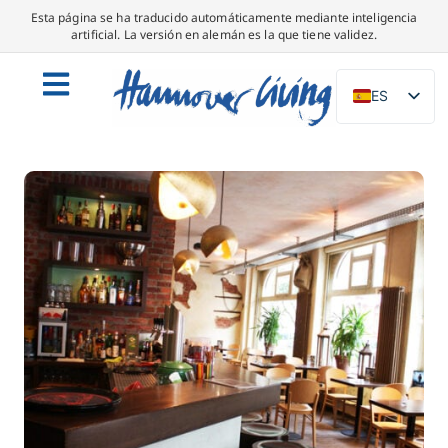
Esta página se ha traducido automáticamente mediante inteligencia
artificial. La versión en alemán es la que tiene validez.
ES
DE
EN
NL
PL
IT
DA
SV
FR
PT
TR