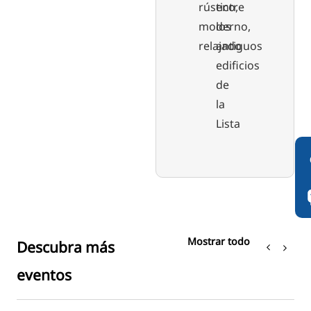
rústico,
entre
moderno,
los
relajado
antiguos
edificios
de
la
Lista
Mostrar todo
Descubra más
eventos