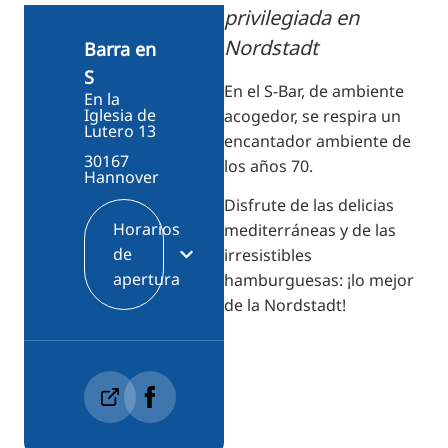
RU
privilegiada en
Nordstadt
FI
Barra en
S
ZH
En el S-Bar, de ambiente
En la
KO
Iglesia de
acogedor, se respira un
Lutero 13
encantador ambiente de
JA
30167
los años 70.
Hannover
UK
Disfrute de las delicias
BG
Horarios
mediterráneas y de las
de
irresistibles
apertura
hamburguesas: ¡lo mejor
de la Nordstadt!