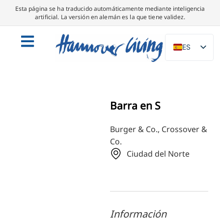
Esta página se ha traducido automáticamente mediante inteligencia
artificial. La versión en alemán es la que tiene validez.
ES
DE
EN
NL
Barra en S
PL
Burger & Co., Crossover &
IT
Co.
DA
Ciudad del Norte
SV
FR
PT
TR
Información