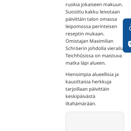
ruokia jokaiseen makuun.
Suosittu kakku leivotaan
päivittäin talon omassa
leipomossa perinteisen
reseptin mukaan.
Omistajan Maximilian
Schröerin johdolla vierailu
Teichhûsissa on maistuva
matka läpi alueen.
Hienoimpia alueellisia ja
kausittaisia herkkuja
tarjoillaan päivittäin
keskipäivästä
iltahämärään.