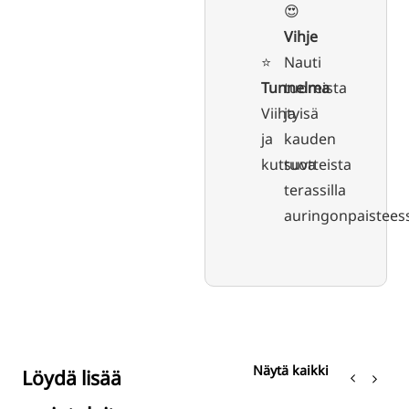
😍
Vihje
⭐️
Nauti
Tunnelma
tuoreista
Viihtyisä
ja
ja
kauden
kutsuva
tuotteista
terassilla
auringonpaistees
Näytä kaikki
Löydä lisää