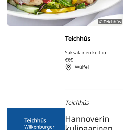
TR
RU
© Teichhûs
ZH
KO
Teichhûs
JA
UK
Saksalainen keittiö
€€€
BG
Wülfel
Teichhûs
Hannoverin
Teichhûs
kulinaarinen
Wilkenburger