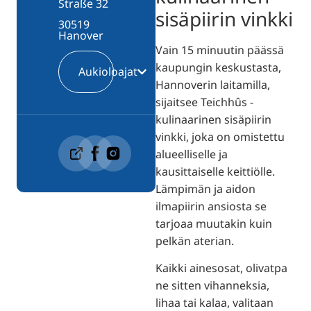
Straße 32
sisäpiirin vinkki
30519
Hanover
Vain 15 minuutin päässä
kaupungin keskustasta,
Aukioloajat
Hannoverin laitamilla,
sijaitsee Teichhûs -
kulinaarinen sisäpiirin
vinkki, joka on omistettu
alueelliselle ja
kausittaiselle keittiölle.
Lämpimän ja aidon
ilmapiirin ansiosta se
tarjoaa muutakin kuin
pelkän aterian.
Kaikki ainesosat, olivatpa
ne sitten vihanneksia,
lihaa tai kalaa, valitaan