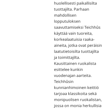
huolellisesti paikallisilta
tuottajilta. Parhaan
mahdollisen
lopputuloksen
saavuttamiseksi Teichhûs
käyttää vain tuoreita,
korkealaatuisia raaka-
aineita, jotka ovat peräisin
laatutietoisilta tuottajilta
ja toimittajilta.
Kausittainen ruokalista
esittelee kunkin
vuodenajan aarteita.
Teichhûsin
kunnianhimoinen keittiö
tarjoaa klassikoita sekä
monipuolisen ruokalistan,
jossa on monia herkullisia