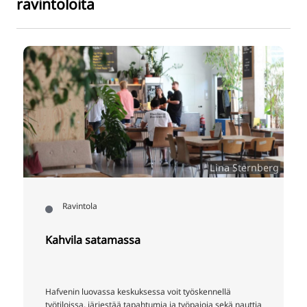
ravintoloita
Lina Sternberg
Ravintola
Kahvila satamassa
Hafvenin luovassa keskuksessa voit työskennellä
työtiloissa, järjestää tapahtumia ja työpajoja sekä nauttia