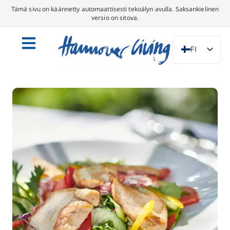
Tämä sivu on käännetty automaattisesti tekoälyn avulla. Saksankielinen
versio on sitova.
FI
DE
EN
NL
PL
ES
IT
DA
SV
FR
PT