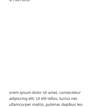
Regio Challenge
Hannover
Stellt Euch der Regio Challenge
Hannover – einen Monat nur regionale
Produkte nutzen und so bewusst,
nachhaltig und klimafreundlich leben.
Hier klicken
orem ipsum dolor sit amet, consectetur
adipiscing elit. Ut elit tellus, luctus nec
ullamcorper mattis, pulvinar dapibus leo.