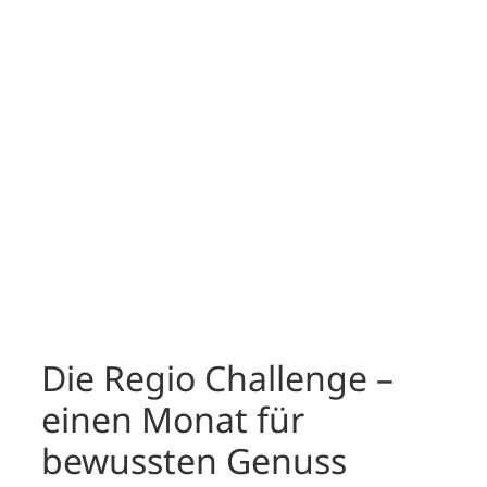
Die
Hofladenrouten
Entdeckt Hofladenrouten in Hannover –
nachhaltige Touren mit dem Rad,
regionale Produkte genießen und
frische Luft schnappen.
Hier klicken
Die Regio Challenge –
einen Monat für
bewussten Genuss