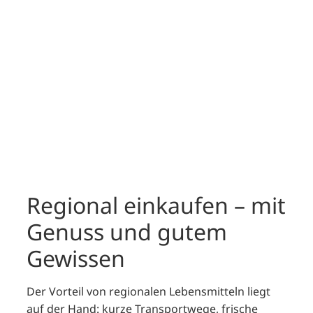
Holt Euch regionale Einkaufstipps für
Hannover – nachhaltig einkaufen,
lokale Produzenten unterstützen und
die Natur in der Stadt stärken.
Hier klicken
Regional einkaufen – mit
Genuss und gutem
Gewissen
Der Vorteil von regionalen Lebensmitteln liegt
auf der Hand: kurze Transportwege, frische