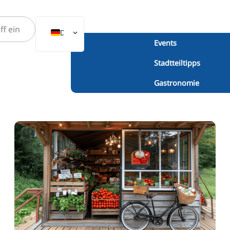
DE
Events
EN
Stadtteiltipps
NL
Gastronomie
PL
ES
IT
DA
SV
FR
PT
TR
RU