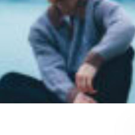
TR
RU
FI
ZH
KO
UK
BG