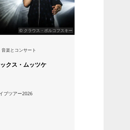
© クラウス・ポルコフスキー
ク
音楽とコンサート
市内観光
ックス・ムッツケ
ノルトシュタッ
ドツアー
イブツアー2026
古典的な観光スポ
ノーファーを発見
区ツアーは街のさ
体験できる理想的