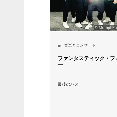
イェンス・コッホ
© Mumpi Ku
サート
音楽とコンサート
ルスマン
ファンタスティック・フ
ー
アープログラム
最後のバス