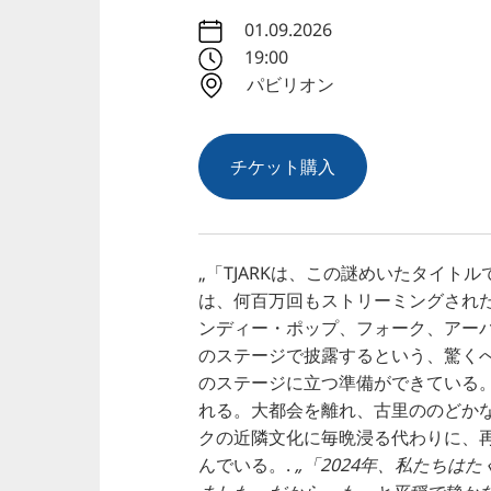
01.09.2026
19:00
パビリオン
チケット購入
„「TJARKは、この謎めいたタイト
は、何百万回もストリーミングされた
ンディー・ポップ、フォーク、アー
のステージで披露するという、驚くべ
のステージに立つ準備ができている
れる。大都会を離れ、古里ののどかな
クの近隣文化に毎晩浸る代わりに、
んでいる。.
„「2024年、私たち