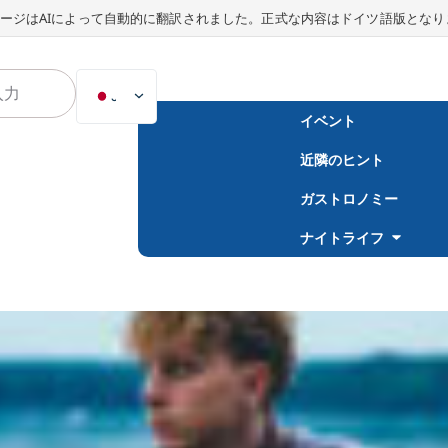
ージはAIによって自動的に翻訳されました。正式な内容はドイツ語版となり
JA
イベント
DE
近隣のヒント
EN
NL
ガストロノミー
PL
ナイトライフ
ES
IT
DA
SV
FR
PT