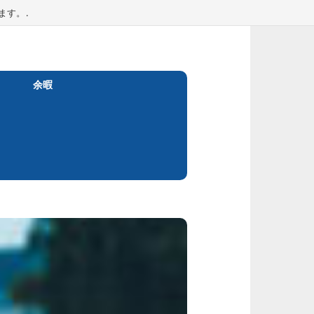
ます。.
余暇