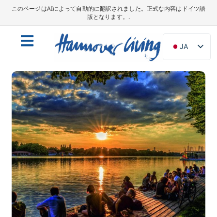
このページはAIによって自動的に翻訳されました。正式な内容はドイツ語
版となります。.
JA
DE
EN
NL
PL
ES
IT
DA
SV
FR
PT