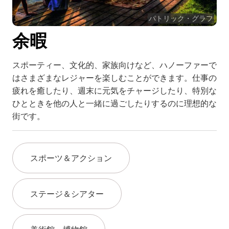
TR
パトリック・グラフ
RU
余暇
FI
ZH
スポーティー、文化的、家族向けなど、ハノーファーで
KO
はさまざまなレジャーを楽しむことができます。仕事の
疲れを癒したり、週末に元気をチャージしたり、特別な
UK
ひとときを他の人と一緒に過ごしたりするのに理想的な
BG
街です。
スポーツ＆アクション
ステージ＆シアター