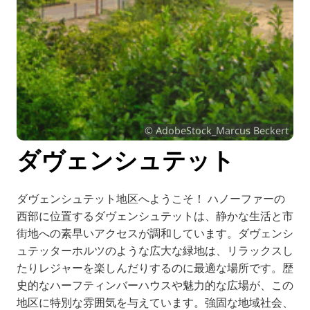
TR
RU
FI
ZH
KO
UK
© AdobeStock_Marcus Beckert
BG
ダヴェンシュテット
ダヴェンシュテット地区へようこそ！ ハノーファーの
西部に位置するダヴェンシュテットは、静かな生活と市
街地への素早いアクセスが調和しています。ダヴェンシ
ュテッターホルツのような広大な緑地は、リラックスし
たりレジャーを楽しんだりするのに最適な場所です。歴
史的なハーフティンバーハウスや魅力的な広場が、この
地区に特別な雰囲気を与えています。強固な地域社会、