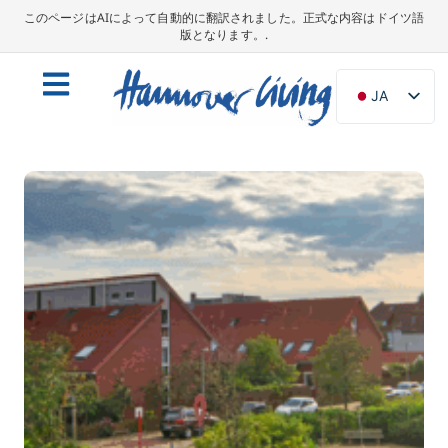
このページはAIによって自動的に翻訳されました。正式な内容はドイツ語
版となります。.
JA
DE
EN
NL
PL
ES
IT
DA
SV
FR
PT