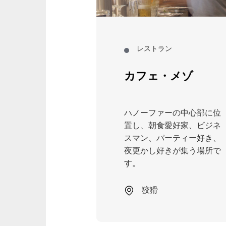
爽やかなドリ
みください。
レストラン
市
カフェ・メゾ
ハノーファーの中心部に位
置し、朝食愛好家、ビジネ
スマン、パーティー好き、
夜更かし好きが集う場所で
す。
狡猾