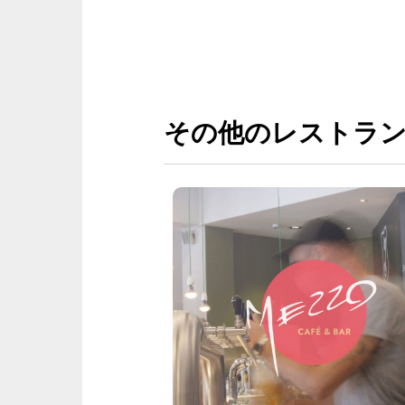
その他のレストラ
フェ
茶、スイーツ
まなメニュー
ださい。美味