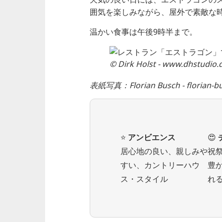
囲気を楽しみながら、屋外で素敵な
温かい食事は午後9時半まで。
© Dirk Holst - www.dhstudio.
表紙写真：Florian Busch - florian-b
⭐️
アンビエンス
😍
居心地の良い、親しみや
祝
すい、カントリーハウ
豊
ス・スタイル
れ