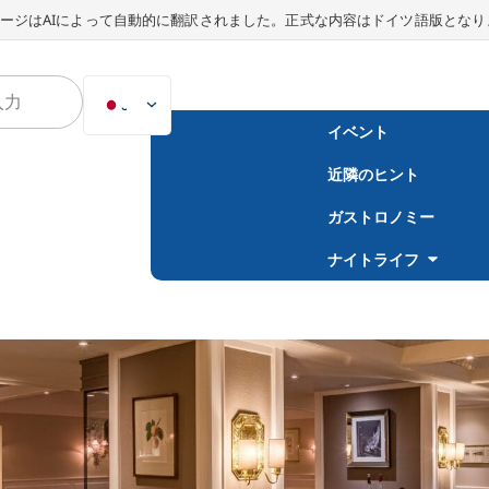
ージはAIによって自動的に翻訳されました。正式な内容はドイツ語版となり
JA
イベント
DE
近隣のヒント
EN
NL
ガストロノミー
PL
ナイトライフ
ES
IT
DA
SV
FR
PT