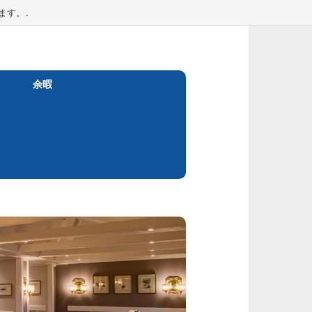
ます。.
余暇