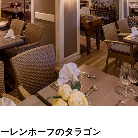
TR
RU
FI
ZH
KO
UK
BG
ェーレンホーフのタラゴン