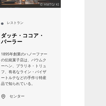
© HMTG/ KI
© Gastro Tren
レストラン
レストラン
ダッチ・ココア・
ウォーター
パーラー
ビアガーデ
1895年創業のハノーファー
川岸にあるハノー
の伝統菓子店は、バウムク
大の集会所。サッ
ーヘン、プラリネ・トリュ
中継、木陰の席、
フ、有名なライン・バイザ
のビール、爽やか
ートルテなどの手作り特産
があなたを待って
品で知られている。
カレンベルグ
センター
ン