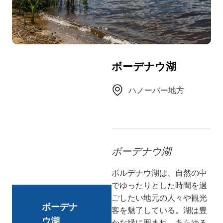
TR
RU
FI
ZH
ボーデナウ湖
KO
UK
ハノーバー地方
BG
ボーデナウ湖
ボルデナウ湖は、自然の中
でゆったりとした時間を過
ごしたい地元の人々や観光
ボーデナ
客を魅了している。湖は豊
ウ湖
かな緑に囲まれ、あらゆる