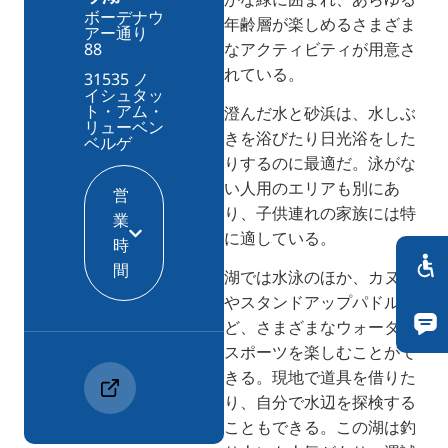
ボーデナウ
年齢層が楽しめるさまざま
アー通り
なアクティビティが用意さ
88
れている。
31535 ノ
イシュタッ
ト・アム・
澄んだ水と砂浜は、水しぶ
リューベン
きを浴びたり日光浴をした
ベルゲ
りするのに最適だ。泳がな
い人用のエリアも別にあ
営
り、子供連れの家族には特
業
に適している。
時
間
湖では水泳のほか、カヌー
やスタンドアップパドルな
ど、さまざまなウォーター
スポーツを楽しむことがで
きる。現地で道具を借りた
り、自分で水辺を探検する
こともできる。この湖は釣