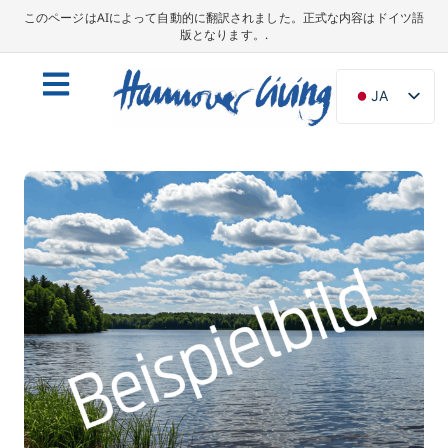
このページはAIによって自動的に翻訳されました。正式な内容はドイツ語
版となります。.
JA
DE
EN
NL
PL
ES
IT
DA
SV
FR
PT