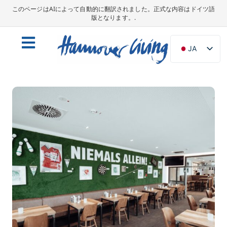
このページはAIによって自動的に翻訳されました。正式な内容はドイツ語
版となります。.
JA
DE
EN
NL
PL
ES
IT
DA
SV
FR
PT