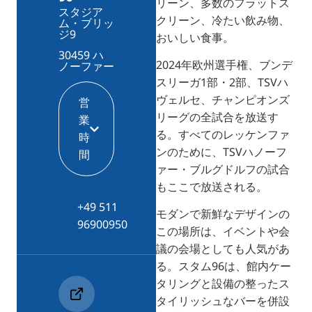
リーン、多数のフラットス
スタジア
クリーン、冷たい飲み物、
ム・ブリッ
ジ9
おいしい食事。
30459 ハ
2024年欧州選手権、ブンデ
ノーファー
スリーガ1部・2部、TSVハ
ヴェルセ、チャンピオンズ
営
リーグの全試合を放送す
業
る。すべてのレッケンファ
時
ンのために、TSVハノーフ
間
ァー・ブルグドルフの試合
もここで放送される。
+49 511
モダンで新鮮なデザインの
96900950
この場所は、イベントや会
議の会場としても人気があ
る。スタム96は、館内ケー
タリングと設備の整ったス
タイリッシュなバーを併設