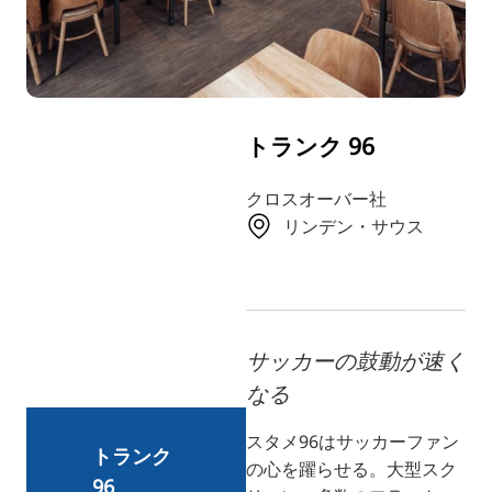
TR
RU
FI
ZH
トランク 96
KO
UK
クロスオーバー社
リンデン・サウス
BG
サッカーの鼓動が速く
なる
スタメ96はサッカーファン
トランク
の心を躍らせる。大型スク
96