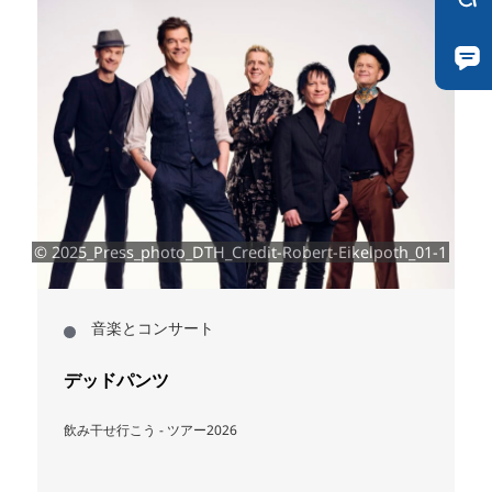
© 2025_Press_photo_DTH_Credit-Robert-Eikelpoth_01-1
ク
音楽とコンサート
デッドパンツ
飲み干せ行こう - ツアー2026