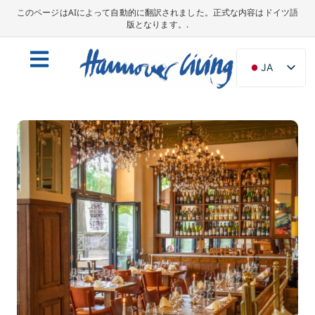
このページはAIによって自動的に翻訳されました。正式な内容はドイツ語
版となります。.
JA
DE
EN
NL
PL
ES
IT
DA
SV
FR
PT