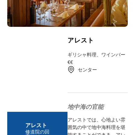
TR
RU
FI
ZH
アレスト
KO
UK
ギリシャ料理、ワインバー
€€
BG
センター
地中海の官能
アレストでは、心地よい雰
アレスト
囲気の中で地中海料理を堪
修道院の回
能することができる。アレ