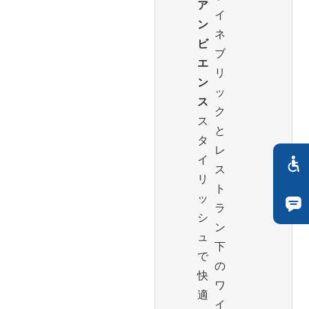
ア
イ
ン
ネ
ビ
ブ
エ
リ
ン
ッ
ス
ク
ス
と
タ
レ
イ
ス
リ
ト
ッ
ラ
シ
ン
ュ
下
で
の
快
ワ
適
イ