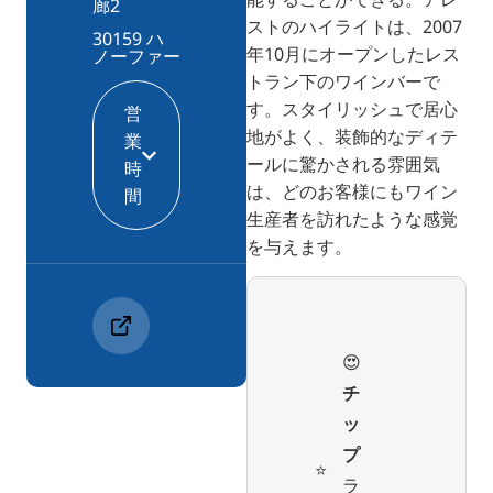
廊2
ストのハイライトは、2007
30159 ハ
年10月にオープンしたレス
ノーファー
トラン下のワインバーで
す。スタイリッシュで居心
営
地がよく、装飾的なディテ
業
ールに驚かされる雰囲気
時
は、どのお客様にもワイン
間
生産者を訪れたような感覚
を与えます。
😍
チ
ッ
プ
⭐️
ラ