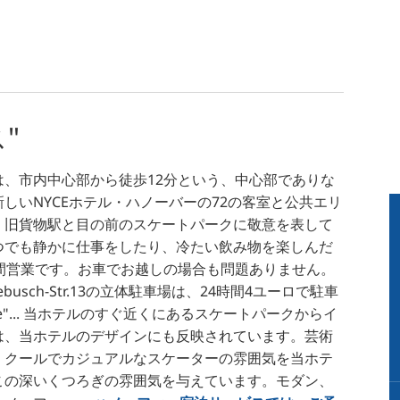
"
、市内中心部から徒歩12分という、中心部でありな
しいNYCEホテル・ハノーバーの72の客室と公共エリ
、旧貨物駅と目の前のスケートパークに敬意を表して
つでも静かに仕事をしたり、冷たい飲み物を楽しんだ
間営業です。お車でお越しの場合も問題ありません。
ebusch-Str.13の立体駐車場は、24時間4ユーロで駐車
here"... 当ホテルのすぐ近くにあるスケートパークからイ
は、当ホテルのデザインにも反映されています。芸術
、クールでカジュアルなスケーターの雰囲気を当ホテ
この深いくつろぎの雰囲気を与えています。モダン、