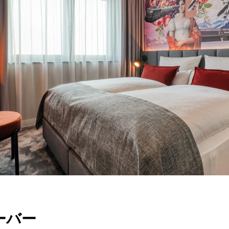
TR
RU
FI
ZH
KO
UK
BG
ーバー