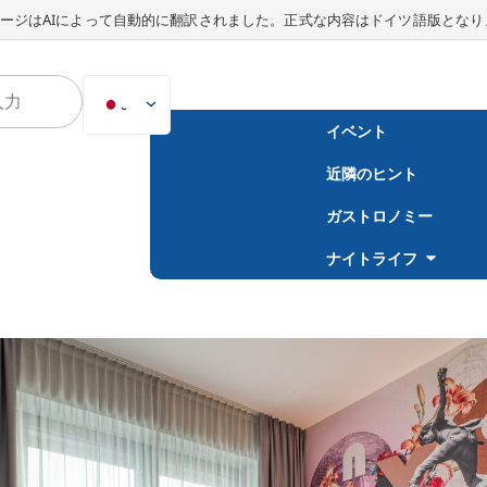
ージはAIによって自動的に翻訳されました。正式な内容はドイツ語版となり
JA
イベント
DE
近隣のヒント
EN
NL
ガストロノミー
PL
ナイトライフ
ES
IT
DA
SV
FR
PT