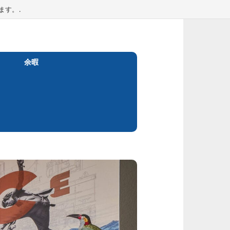
ます。.
余暇