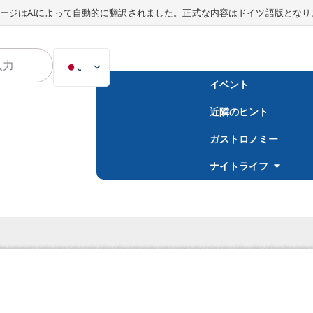
ージはAIによって自動的に翻訳されました。正式な内容はドイツ語版となり
JA
イベント
DE
近隣のヒント
EN
NL
ガストロノミー
PL
ナイトライフ
ES
IT
DA
SV
FR
PT