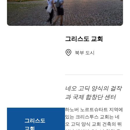
TR
RU
FI
ZH
그리스도 교회
JA
UK
북부 도시
BG
네오 고딕 양식의 걸작
과 국제 합창단 센터
하노버 노르트슈타트 지역에
있는 크리스투스 교회는 네
그리스도
오 고딕 양식 교회 건축의 뛰
교회