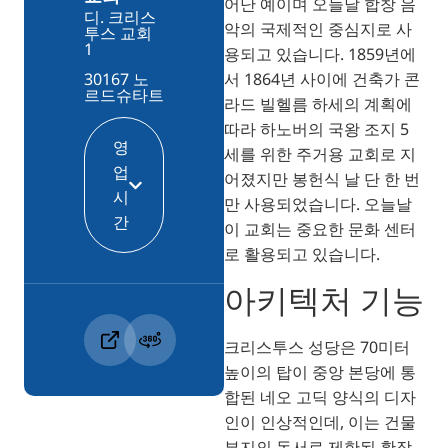
어난 예이며 오늘날 합창 음
디. 크리스
악의 국제적인 중심지로 사
투스 교회
1
용되고 있습니다. 1859년에
서 1864년 사이에 건축가 콘
30167 노
르드슈타트
라드 빌헬름 하세의 계획에
따라 하노버의 국왕 조지 5
영
세를 위한 주거용 교회로 지
업
어졌지만 봉헌식 날 단 한 번
시
만 사용되었습니다. 오늘날
간
이 교회는 중요한 문화 센터
로 활용되고 있습니다.
아키텍처 기능
크리스투스 성당은 70미터
높이의 탑이 중앙 본당에 통
합된 네오 고딕 양식의 디자
인이 인상적인데, 이는 건물
부지의 동서로 제한된 확장