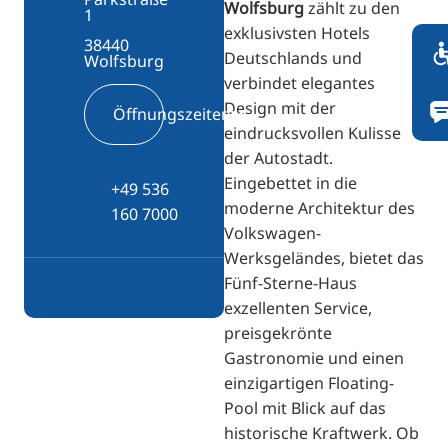
Wolfsburg
zählt zu den
1
exklusivsten Hotels
38440
Deutschlands und
Wolfsburg
verbindet elegantes
Design mit der
Öffnungszeiten
eindrucksvollen Kulisse
der Autostadt.
Eingebettet in die
+49 536
moderne Architektur des
160 7000
Volkswagen-
Werksgeländes, bietet das
Fünf-Sterne-Haus
exzellenten Service,
preisgekrönte
Gastronomie und einen
einzigartigen Floating-
Pool mit Blick auf das
historische Kraftwerk. Ob