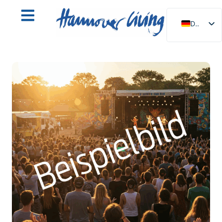
DE
EN
NL
PL
ES
IT
DA
SV
FR
PT
TR
RU