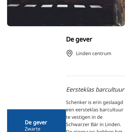
RU
FI
ZH
KO
De gever
JA
UK
Linden centrum
BG
Eersteklas barcultuur
Schenker is erin geslaagd
een eersteklas barcultuur
te vestigen in de
De gever
Schwarzer Bär in Linden.
Zwarte
De eigenaars hebben het