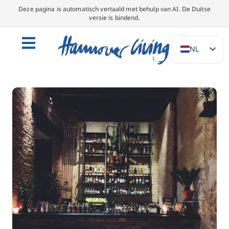
Deze pagina is automatisch vertaald met behulp van AI. De Duitse
versie is bindend.
NL
DE
EN
PL
ES
IT
DA
SV
FR
PT
TR