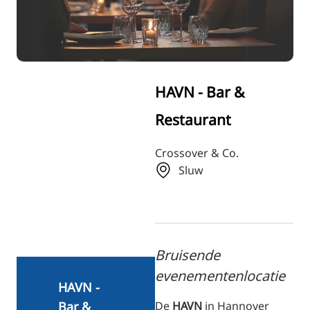
RU
FI
ZH
KO
HAVN - Bar &
JA
Restaurant
UK
BG
Crossover & Co.
Sluw
Bruisende
evenementenlocatie
HAVN -
De
HAVN
in Hannover
Bar &