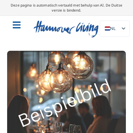
Deze pagina is automatisch vertaald met behulp van AI. De Duitse
versie is bindend.
NL
DE
EN
PL
ES
IT
DA
SV
FR
PT
TR