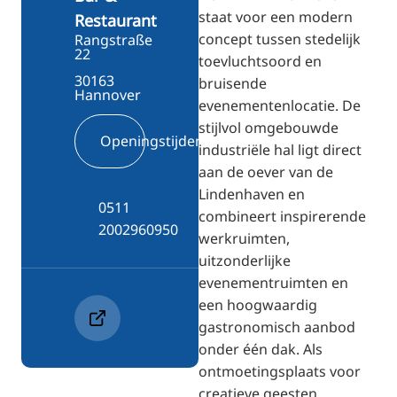
staat voor een modern
Restaurant
concept tussen stedelijk
Rangstraße
22
toevluchtsoord en
30163
bruisende
Hannover
evenementenlocatie. De
stijlvol omgebouwde
Openingstijden
industriële hal ligt direct
aan de oever van de
Lindenhaven en
0511
combineert inspirerende
2002960950
werkruimten,
uitzonderlijke
evenementruimten en
een hoogwaardig
gastronomisch aanbod
onder één dak. Als
ontmoetingsplaats voor
creatieve geesten,