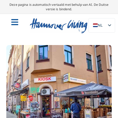
Deze pagina is automatisch vertaald met behulp van AI. De Duitse
versie is bindend.
NL
DE
EN
PL
ES
IT
DA
SV
FR
PT
TR