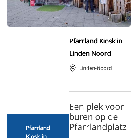
RU
FI
ZH
KO
Pfarrland Kiosk in
JA
Linden Noord
UK
BG
Linden-Noord
Een plek voor
buren op de
Pfarrlandplatz
Pfarrland
Kiosk in