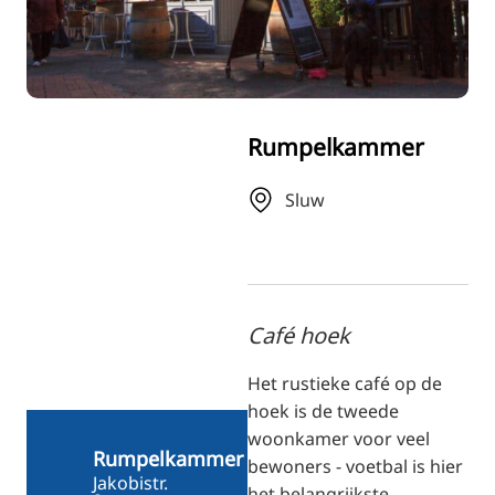
RU
FI
ZH
KO
Rumpelkammer
JA
UK
Sluw
BG
Café hoek
Het rustieke café op de
hoek is de tweede
woonkamer voor veel
Rumpelkammer
bewoners - voetbal is hier
Jakobistr.
het belangrijkste