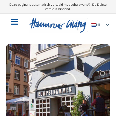
Deze pagina is automatisch vertaald met behulp van AI. De Duitse
versie is bindend.
NL
DE
EN
PL
ES
IT
DA
SV
FR
PT
TR