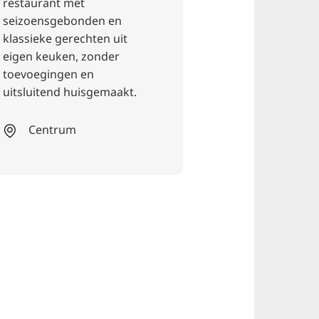
restaurant met
wijnen naar Ha
seizoensgebonden en
brengen. In he
klassieke gerechten uit
restaurant kun 
eigen keuken, zonder
kunst van erva
toevoegingen en
koks ervaren d
uitsluitend huisgemaakt.
combineren o
smaakexplosies
Centrum
creëren.
Sluw