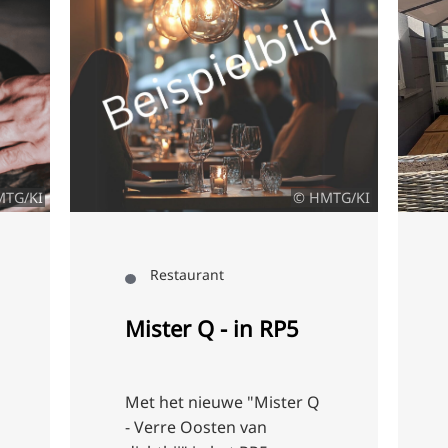
MTG/KI
© HMTG/KI
Restaurant
Mister Q - in RP5
Met het nieuwe "Mister Q
- Verre Oosten van