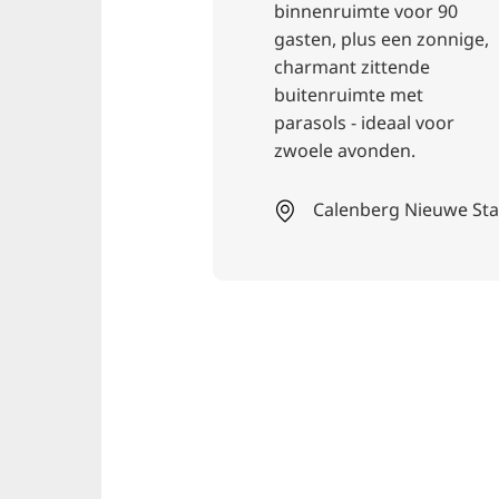
elevenis voor
binnenruimte voor 90
liefhebbers. In
gasten, plus een zonnige,
an Hannover
charmant zittende
iegenot tot
buitenruimte met
even.
parasols - ideaal voor
zwoele avonden.
rum
Calenberg Nieuwe St