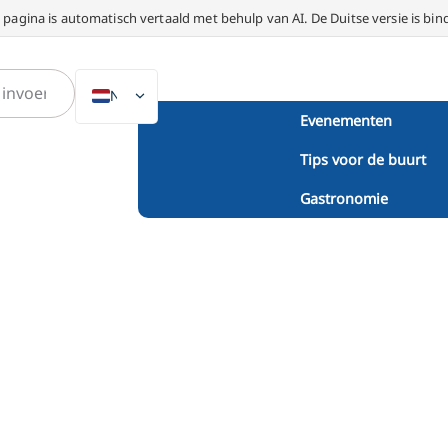
 pagina is automatisch vertaald met behulp van AI. De Duitse versie is bin
NL
Evenementen
DE
Tips voor de buurt
EN
PL
Gastronomie
ES
IT
DA
SV
FR
PT
TR