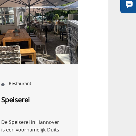
Restaurant
Restaurant
Speiserei
DERGI - Ge
restaurant
De Speiserei in Hannover
DERGI is nu v
is een voornamelijk Duits
de Georgische