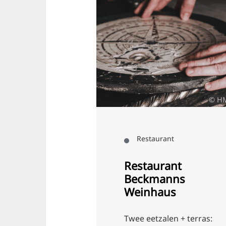
© H
nt , Winkelen
Restaurant
er
Restaurant
abriek
Beckmanns
Weinhaus
ersche
ufaktur biedt
Twee eetzalen + terras: