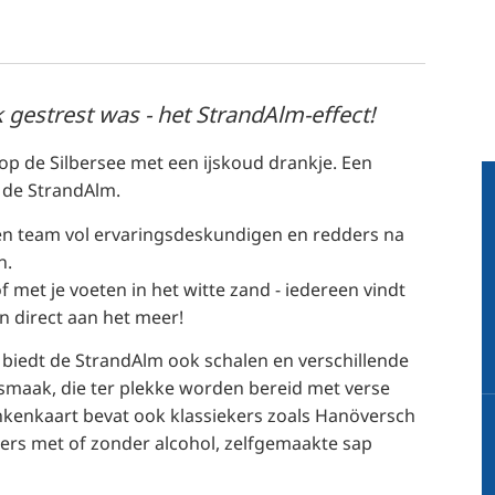
RU
FI
ZH
 gestrest was - het StrandAlm-effect!
KO
JA
 op de Silbersee met een ijskoud drankje. Een
 de StrandAlm.
UK
BG
een team vol ervaringsdeskundigen en redders na
n.
 met je voeten in het witte zand - iedereen vindt
n direct aan het meer!
n biedt de StrandAlm ook schalen en verschillende
smaak, die ter plekke worden bereid met verse
ankenkaart bevat ook klassiekers zoals Hanöversch
ers met of zonder alcohol, zelfgemaakte sap