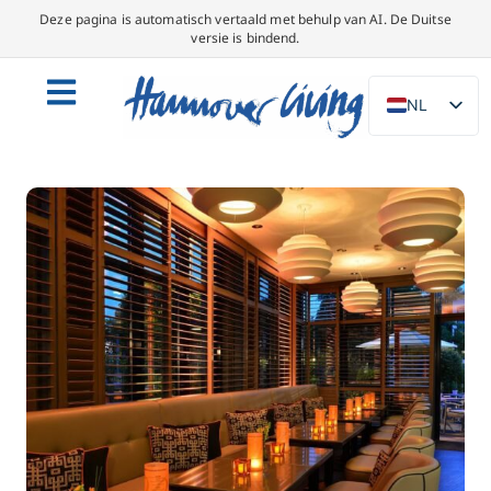
Deze pagina is automatisch vertaald met behulp van AI. De Duitse
versie is bindend.
NL
DE
EN
PL
ES
IT
DA
SV
FR
PT
TR