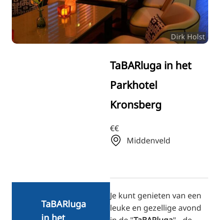
RU
FI
Dirk Holst
ZH
KO
TaBARluga in het
JA
Parkhotel
UK
Kronsberg
BG
€€
Middenveld
Je kunt genieten van een
TaBARluga
leuke en gezellige avond
in het
in de "
TaBARluga
" - de