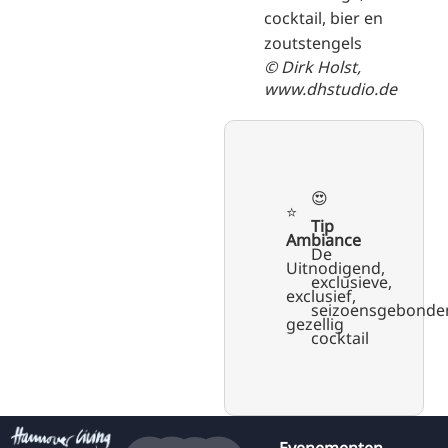
© Dirk Holst,
www.dhstudio.de
😍
⭐️
Tip
Ambiance
De
Uitnodigend,
exclusieve,
exclusief,
seizoensgebonde
gezellig
cocktail
Evenementen