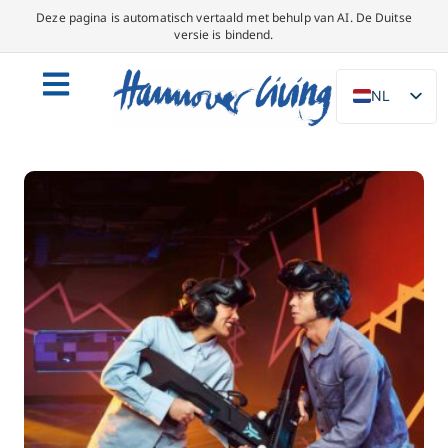
Deze pagina is automatisch vertaald met behulp van AI. De Duitse
versie is bindend.
NL
DE
EN
PL
ES
IT
DA
SV
FR
PT
TR