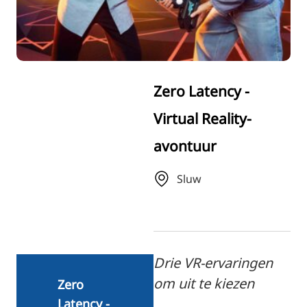
RU
FI
ZH
KO
Zero Latency -
JA
Virtual Reality-
UK
avontuur
BG
Sluw
Drie VR-ervaringen
om uit te kiezen
Zero
Latency -