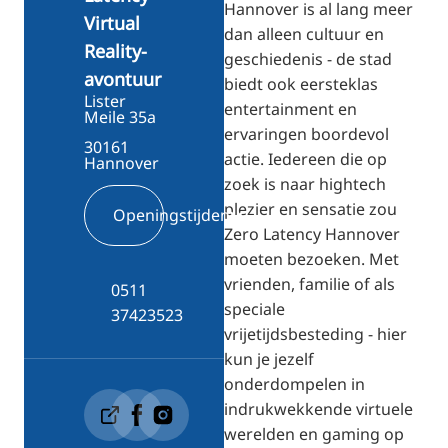
Hannover is al lang meer
Virtual
dan alleen cultuur en
Reality-
geschiedenis - de stad
avontuur
biedt ook eersteklas
Lister
entertainment en
Meile 35a
ervaringen boordevol
30161
actie. Iedereen die op
Hannover
zoek is naar hightech
plezier en sensatie zou
Openingstijden
Zero Latency Hannover
moeten bezoeken. Met
vrienden, familie of als
0511
speciale
37423523
vrijetijdsbesteding - hier
kun je jezelf
onderdompelen in
indrukwekkende virtuele
werelden en gaming op