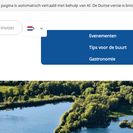
 pagina is automatisch vertaald met behulp van AI. De Duitse versie is bin
NL
Evenementen
DE
Tips voor de buurt
EN
PL
Gastronomie
ES
IT
DA
SV
FR
PT
TR