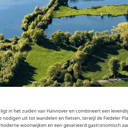
RU
FI
ZH
KO
JA
UK
BG
ligt in het zuiden van Hannover en combineert een levend
 nodigen uit tot wandelen en fietsen, terwijl de Fiedeler Pl
moderne woonwijken en een gevarieerd gastronomisch aan