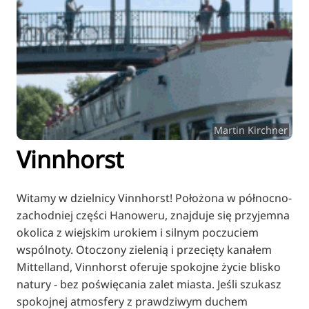
RU
FI
ZH
KO
JA
UK
Martin Kirchner
BG
Vinnhorst
Witamy w dzielnicy Vinnhorst! Położona w północno-
zachodniej części Hanoweru, znajduje się przyjemna
okolica z wiejskim urokiem i silnym poczuciem
wspólnoty. Otoczony zielenią i przecięty kanałem
Mittelland, Vinnhorst oferuje spokojne życie blisko
natury - bez poświęcania zalet miasta. Jeśli szukasz
spokojnej atmosfery z prawdziwym duchem