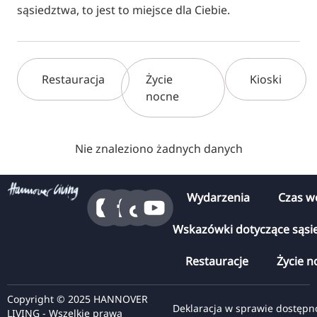
sąsiedztwa, to jest to miejsce dla Ciebie.
Restauracja
Życie
Kioski
nocne
Nie znaleziono żadnych danych
Wydarzenia
Czas w
Wskazówki dotyczące sąsi
Restauracje
Życie n
Copyright © 2025 HANNOVER
Deklaracja w sprawie dostępn
LIVING - Wszelkie prawa