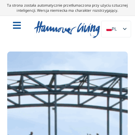
Ta strona została automatycznie przetłumaczona przy użyciu sztucznej
inteligencji. Wersja niemiecka ma charakter rozstrzygający.
PL
DE
EN
NL
ES
IT
DA
SV
FR
PT
TR