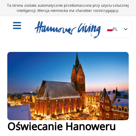
Ta strona została automatycznie przetłumaczona przy użyciu sztucznej
inteligencji. Wersja niemiecka ma charakter rozstrzygający.
PL
DE
EN
NL
ES
IT
DA
SV
FR
PT
Oświecanie Hanoweru
TR