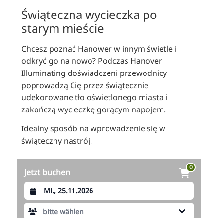
RU
Świąteczna wycieczka po
FI
starym mieście
ZH
Chcesz poznać Hanower w innym świetle i
KO
odkryć go na nowo? Podczas Hanover
JA
Illuminating doświadczeni przewodnicy
poprowadzą Cię przez świątecznie
UK
udekorowane tło oświetlonego miasta i
BG
zakończą wycieczkę gorącym napojem.
Idealny sposób na wprowadzenie się w
świąteczny nastrój!
0
Jetzt buchen
Datum auswählen
bitte wählen