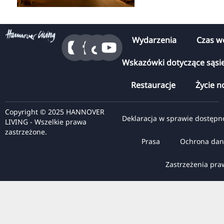
Wydarzenia
Czas w
Wskazówki dotyczące sąsi
Restauracje
Życie n
Copyright © 2025 HANNOVER
Deklaracja w sprawie dostępn
LIVING - Wszelkie prawa
zastrzeżone.
Prasa
Ochrona dan
Zastrzeżenia pr