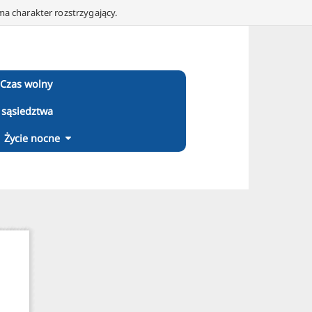
ma charakter rozstrzygający.
Czas wolny
 sąsiedztwa
Życie nocne