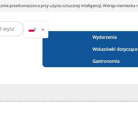
znie przetłumaczona przy użyciu sztucznej inteligencji. Wersja niemiecka 
PL
Wydarzenia
DE
Wskazówki dotyczące
EN
NL
Gastronomia
ES
IT
DA
SV
FR
PT
TR