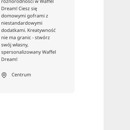
różnorodności w Waffel
Dream! Ciesz się
domowymi goframi z
niestandardowymi
dodatkami. Kreatywność
Restauracja
nie ma granic - stwórz
swój własny,
Pallad
spersonalizowany Waffel
Dream!
Przeżyj kulina
Centrum
przez Morze Ś
w Palladionie 
grecko-
śródziemnomor
się rozwija, a w
dania i składnik
prawdziwą uczt