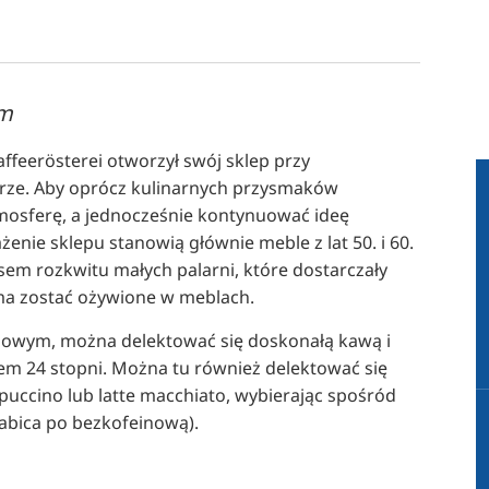
RU
FI
ZH
mm
KO
JA
affeerösterei otworzył swój sklep przy
ze. Aby oprócz kulinarnych przysmaków
UK
mosferę, a jednocześnie kontynuować ideę
BG
ie sklepu stanowią głównie meble z lat 50. i 60.
esem rozkwitu małych palarni, które dostarczały
ma zostać ożywione w meblach.
jlowym, można delektować się doskonałą kawą i
m 24 stopni. Można tu również delektować się
ppuccino lub latte macchiato, wybierając spośród
abica po bezkofeinową).