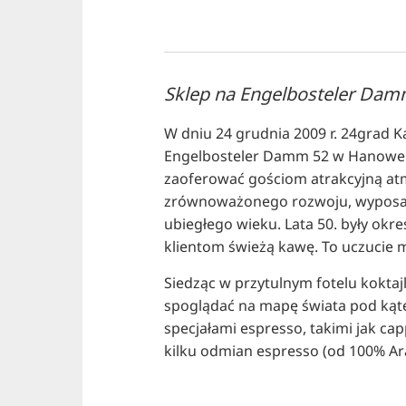
Sklep na Engelbosteler Da
W dniu 24 grudnia 2009 r. 24grad K
Engelbosteler Damm 52 w Hanower
zaoferować gościom atrakcyjną at
zrównoważonego rozwoju, wyposażen
ubiegłego wieku. Lata 50. były okr
klientom świeżą kawę. To uczucie 
Siedząc w przytulnym fotelu kokta
spoglądać na mapę świata pod kąte
specjałami espresso, takimi jak ca
kilku odmian espresso (od 100% Ar