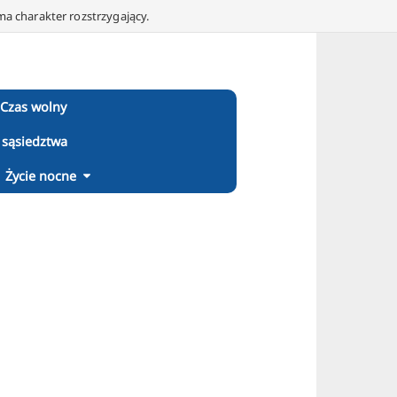
ma charakter rozstrzygający.
Czas wolny
 sąsiedztwa
Życie nocne