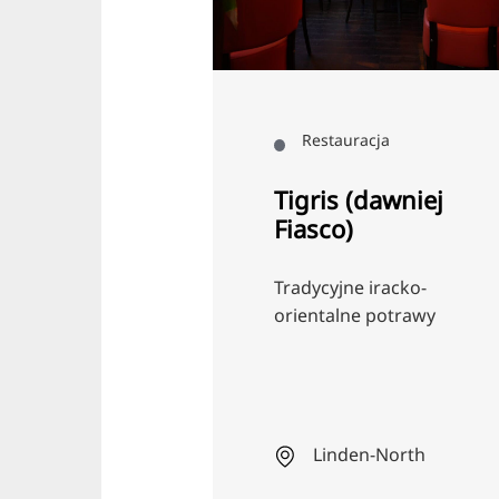
acja
Restauracja
ezzo
Tigris (dawniej
Fiasco)
centrum, w
Tradycyjne iracko-
cu Hanoweru:
orientalne potrawy
kają się
niadań i ludzie
 także
cze i nocne
Linden-North