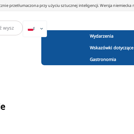
znie przetłumaczona przy użyciu sztucznej inteligencji. Wersja niemiecka 
PL
Wydarzenia
DE
Wskazówki dotyczące
EN
NL
Gastronomia
ES
IT
DA
SV
ie
FR
PT
TR