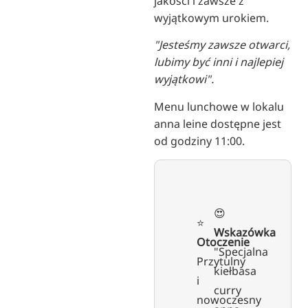
jakości i zawsze z
wyjątkowym urokiem.
"Jesteśmy zawsze otwarci,
lubimy być inni i najlepiej
wyjątkowi".
Menu lunchowe w lokalu
anna leine dostępne jest
od godziny 11:00.
😍
⭐️
Wskazówka
Otoczenie
"Specjalna
Przytulny
kiełbasa
i
curry
nowoczesny