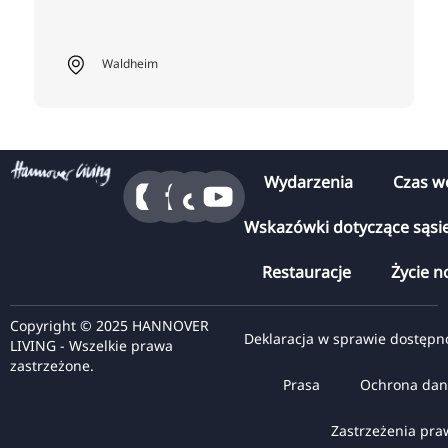
Waldheim
Wydarzenia
Czas w
Wskazówki dotyczące sąsi
Restauracje
Życie n
Copyright © 2025 HANNOVER
Deklaracja w sprawie dostępn
LIVING - Wszelkie prawa
zastrzeżone.
Prasa
Ochrona dan
Zastrzeżenia pr