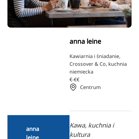
RU
FI
ZH
KO
anna leine
JA
UK
Kawiarnia i śniadanie,
Crossover & Co, kuchnia
BG
niemiecka
€-€€
Centrum
Kawa, kuchnia i
anna
kultura
leine