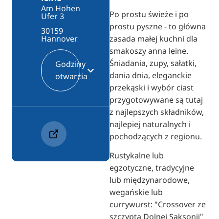
Am Hohen
Po prostu świeże i po
Ufer 3
prostu pyszne - to główna
30159
zasada małej kuchni dla
Hannover
smakoszy anna leine.
Śniadania, zupy, sałatki,
Godziny
dania dnia, eleganckie
otwarcia
przekąski i wybór ciast
przygotowywane są tutaj
z najlepszych składników,
najlepiej naturalnych i
pochodzących z regionu.
Rustykalne lub
egzotyczne, tradycyjne
lub międzynarodowe,
wegańskie lub
currywurst: "Crossover ze
szczyptą Dolnej Saksonii"