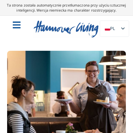
Ta strona została automatycznie przetłumaczona przy użyciu sztucznej
inteligencji. Wersja niemiecka ma charakter rozstrzygający.
PL
DE
EN
NL
ES
IT
DA
SV
FR
PT
TR