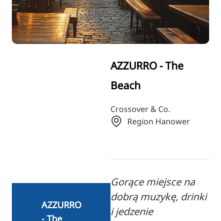
RU
FI
ZH
KO
AZZURRO - The
JA
Beach
UK
BG
Crossover & Co.
Region Hanower
Gorące miejsce na
dobrą muzykę, drinki
AZZURRO
i jedzenie
- The