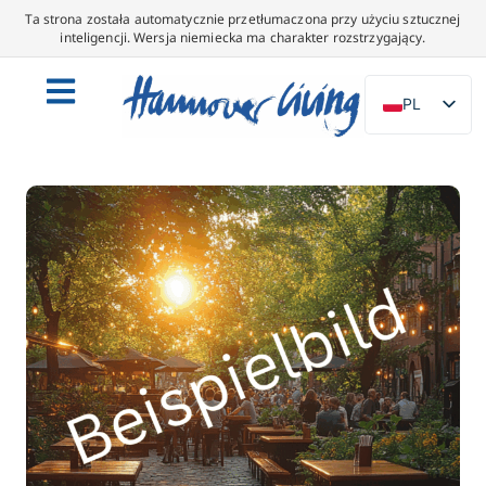
Ta strona została automatycznie przetłumaczona przy użyciu sztucznej
inteligencji. Wersja niemiecka ma charakter rozstrzygający.
PL
DE
EN
NL
ES
IT
DA
SV
FR
PT
TR