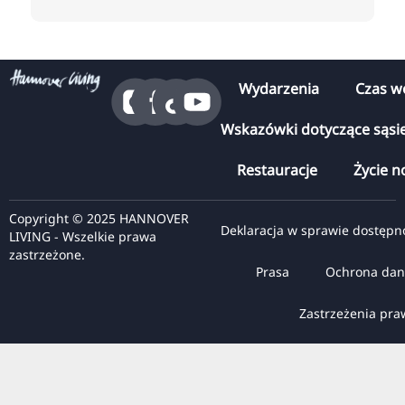
Wydarzenia
Czas w
Wskazówki dotyczące sąsi
Restauracje
Życie n
Copyright © 2025 HANNOVER
Deklaracja w sprawie dostępn
LIVING - Wszelkie prawa
zastrzeżone.
Prasa
Ochrona dan
Zastrzeżenia pr