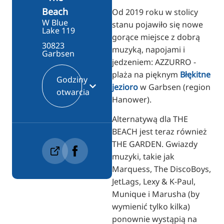
Beach
Od 2019 roku w stolicy
W Blue
stanu pojawiło się nowe
Lake 119
gorące miejsce z dobrą
30823
muzyką, napojami i
Garbsen
jedzeniem: AZZURRO -
plaża na pięknym
Błękitne
Godziny
jezioro
w Garbsen (region
otwarcia
Hanower).
Alternatywą dla THE
BEACH jest teraz również
THE GARDEN. Gwiazdy
muzyki, takie jak
Marquess, The DiscoBoys,
JetLags, Lexy & K-Paul,
Munique i Marusha (by
wymienić tylko kilka)
ponownie wystąpią na