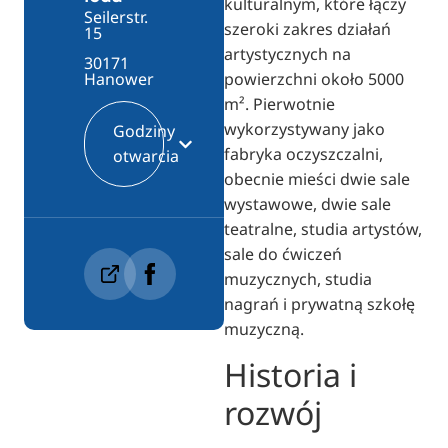
kulturalnym, które łączy
Seilerstr.
szeroki zakres działań
15
artystycznych na
30171
powierzchni około 5000
Hanower
m². Pierwotnie
wykorzystywany jako
Godziny
fabryka oczyszczalni,
otwarcia
obecnie mieści dwie sale
wystawowe, dwie sale
teatralne, studia artystów,
sale do ćwiczeń
muzycznych, studia
nagrań i prywatną szkołę
muzyczną.
Historia i
rozwój