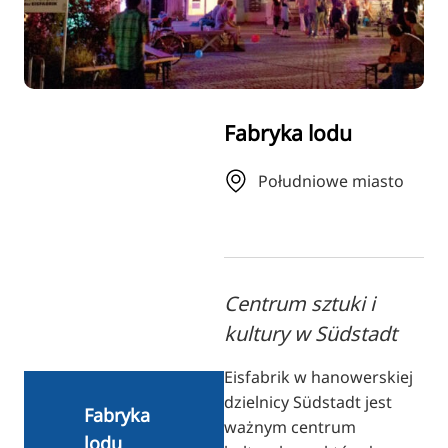
RU
FI
ZH
KO
Fabryka lodu
JA
UK
Południowe miasto
BG
Centrum sztuki i
kultury w Südstadt
Eisfabrik w hanowerskiej
dzielnicy Südstadt jest
Fabryka
ważnym centrum
lodu