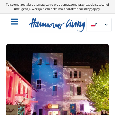
Ta strona została automatycznie przetłumaczona przy użyciu sztucznej
inteligencji. Wersja niemiecka ma charakter rozstrzygający.
PL
DE
EN
NL
ES
IT
DA
SV
FR
PT
TR